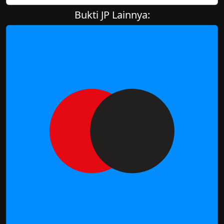
Bukti JP Lainnya: