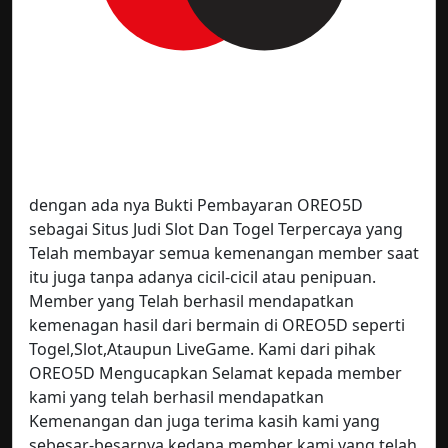
dengan ada nya Bukti Pembayaran OREO5D
sebagai Situs Judi Slot Dan Togel Terpercaya yang
Telah membayar semua kemenangan member saat
itu juga tanpa adanya cicil-cicil atau penipuan.
Member yang Telah berhasil mendapatkan
kemenagan hasil dari bermain di OREO5D seperti
Togel,Slot,Ataupun LiveGame. Kami dari pihak
OREO5D Mengucapkan Selamat kepada member
kami yang telah berhasil mendapatkan
Kemenangan dan juga terima kasih kami yang
sebesar-besarnya kedapa member kami yang telah