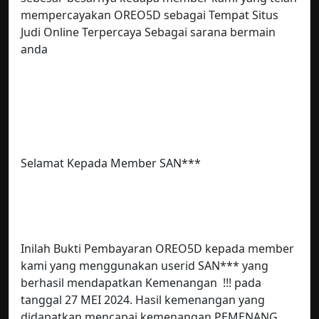
mempercayakan OREO5D sebagai Tempat Situs
Judi Online Terpercaya Sebagai sarana bermain
anda
Selamat Kepada Member SAN***
Inilah Bukti Pembayaran OREO5D kepada member
kami yang menggunakan userid SAN*** yang
berhasil mendapatkan Kemenangan !!! pada
tanggal 27 MEI 2024. Hasil kemenangan yang
didapatkan mencapai kemenangan PEMENANG