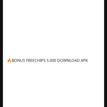
🔥BONUS FREECHIPS 5.000 DOWNLOAD APK