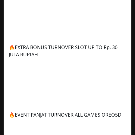
🔥EXTRA BONUS TURNOVER SLOT UP TO Rp. 30
JUTA RUPIAH
🔥EVENT PANJAT TURNOVER ALL GAMES OREO5D