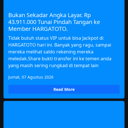
Bukan Sekadar Angka Layar. Rp
43.911.000 Tunai Pindah Tangan ke
Member HARGATOTO.
Tidak butuh status VIP untuk bisa Jackpot di
HARGATOTO hari ini. Banyak yang ragu, sampai
mereka melihat saldo rekening mereka
meledak.Share bukti transfer ini ke temen anda
yang masih sering rungkad di tempat lain
Jumat, 07 Agustus 2026
Read More