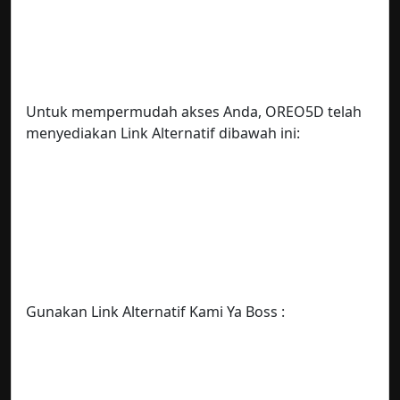
Untuk mempermudah akses Anda, OREO5D telah
menyediakan Link Alternatif dibawah ini:
Gunakan Link Alternatif Kami Ya Boss :