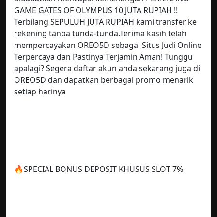
GAME GATES OF OLYMPUS 10 JUTA RUPIAH !!
Terbilang SEPULUH JUTA RUPIAH kami transfer ke
rekening tanpa tunda-tunda.Terima kasih telah
mempercayakan OREO5D sebagai Situs Judi Online
Terpercaya dan Pastinya Terjamin Aman! Tunggu
apalagi? Segera daftar akun anda sekarang juga di
OREO5D dan dapatkan berbagai promo menarik
setiap harinya
🔥SPECIAL BONUS DEPOSIT KHUSUS SLOT 7%