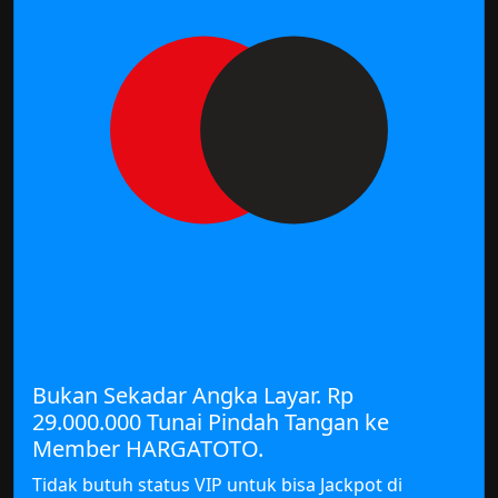
Bukan Sekadar Angka Layar. Rp
29.000.000 Tunai Pindah Tangan ke
Member HARGATOTO.
Tidak butuh status VIP untuk bisa Jackpot di