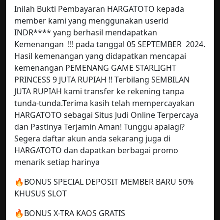
Inilah Bukti Pembayaran HARGATOTO kepada
member kami yang menggunakan userid
INDR**** yang berhasil mendapatkan
Kemenangan !!! pada tanggal 05 SEPTEMBER 2024.
Hasil kemenangan yang didapatkan mencapai
kemenangan PEMENANG GAME STARLIGHT
PRINCESS 9 JUTA RUPIAH !! Terbilang SEMBILAN
JUTA RUPIAH kami transfer ke rekening tanpa
tunda-tunda.Terima kasih telah mempercayakan
HARGATOTO sebagai Situs Judi Online Terpercaya
dan Pastinya Terjamin Aman! Tunggu apalagi?
Segera daftar akun anda sekarang juga di
HARGATOTO dan dapatkan berbagai promo
menarik setiap harinya
🔥BONUS SPECIAL DEPOSIT MEMBER BARU 50%
KHUSUS SLOT
🔥BONUS X-TRA KAOS GRATIS