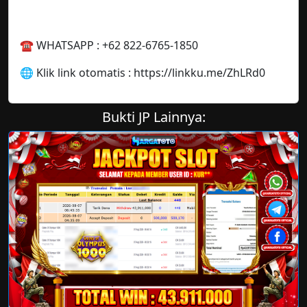
☎️ WHATSAPP : +62 822-6765-1850
🌐 Klik link otomatis : https://linkku.me/ZhLRd0
Bukti JP Lainnya: