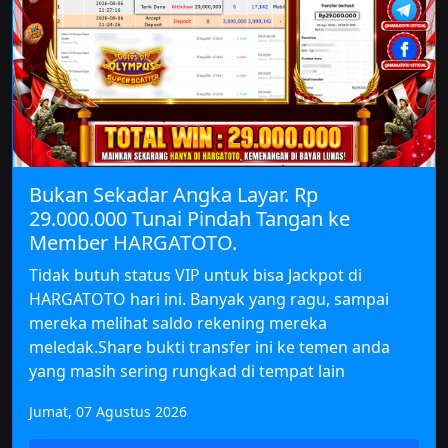
Bukan Sekadar Angka Layar. Rp
29.000.000 Tunai Pindah Tangan ke
Member HARGATOTO.
Tidak butuh status VIP untuk bisa Jackpot di
HARGATOTO hari ini. Banyak yang ragu, sampai
mereka melihat saldo rekening mereka
meledak.Share bukti transfer ini ke temen anda
yang masih sering rungkad di tempat lain
Jumat, 07 Agustus 2026