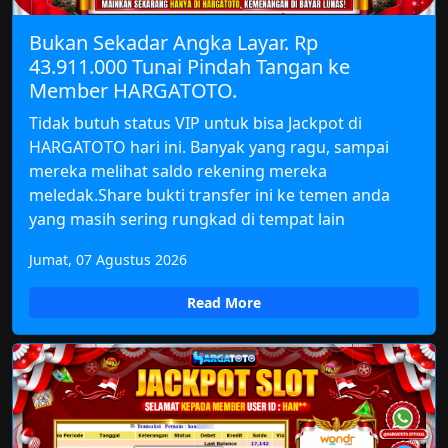
Bukan Sekadar Angka Layar. Rp
43.911.000 Tunai Pindah Tangan ke
Member HARGATOTO.
Tidak butuh status VIP untuk bisa Jackpot di
HARGATOTO hari ini. Banyak yang ragu, sampai
mereka melihat saldo rekening mereka
meledak.Share bukti transfer ini ke temen anda
yang masih sering rungkad di tempat lain
Jumat, 07 Agustus 2026
Read More