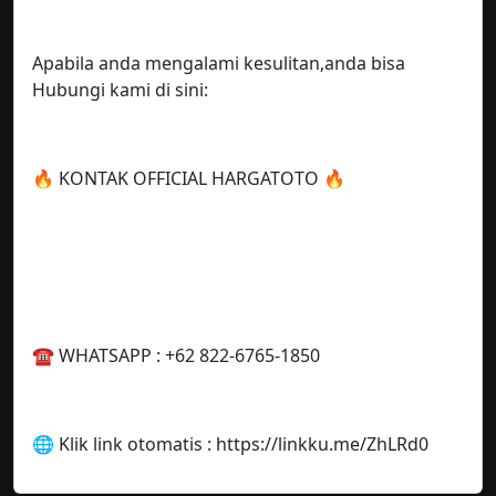
Apabila anda mengalami kesulitan,anda bisa
Hubungi kami di sini:
🔥 KONTAK OFFICIAL HARGATOTO 🔥
☎️ WHATSAPP : +62 822-6765-1850
🌐 Klik link otomatis : https://linkku.me/ZhLRd0