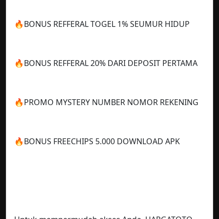
🔥BONUS REFFERAL TOGEL 1% SEUMUR HIDUP
🔥BONUS REFFERAL 20% DARI DEPOSIT PERTAMA
🔥PROMO MYSTERY NUMBER NOMOR REKENING
🔥BONUS FREECHIPS 5.000 DOWNLOAD APK