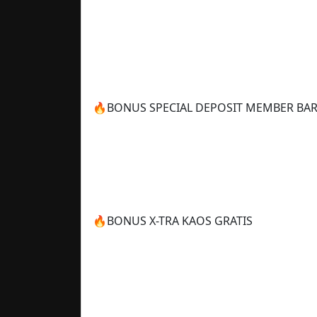
🔥BONUS SPECIAL DEPOSIT MEMBER BA
🔥BONUS X-TRA KAOS GRATIS