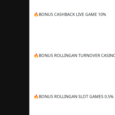
🔥BONUS CASHBACK LIVE GAME 10%
🔥BONUS ROLLINGAN TURNOVER CASINO
🔥BONUS ROLLINGAN SLOT GAMES 0.5%