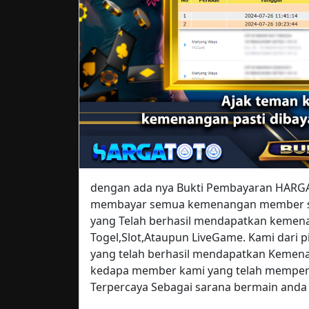
dengan ada nya Bukti Pembayaran HARGATO
membayar semua kemenangan member saat 
yang Telah berhasil mendapatkan kemena
Togel,Slot,Ataupun LiveGame. Kami dar
yang telah berhasil mendapatkan Kemena
kedapa member kami yang telah memperc
Terpercaya Sebagai sarana bermain anda