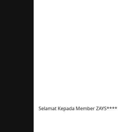
Selamat Kepada Member ZAYS****