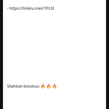
- https://linkku.me/r1Pc5I
Silahkan bosskuu 🔥 🔥 🔥