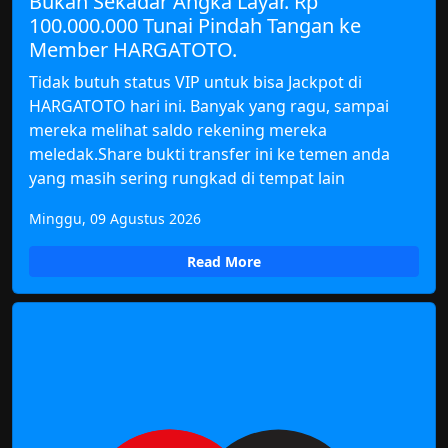
Bukan Sekadar Angka Layar. Rp
100.000.000 Tunai Pindah Tangan ke
Member HARGATOTO.
Tidak butuh status VIP untuk bisa Jackpot di
HARGATOTO hari ini. Banyak yang ragu, sampai
mereka melihat saldo rekening mereka
meledak.Share bukti transfer ini ke temen anda
yang masih sering rungkad di tempat lain
Minggu, 09 Agustus 2026
Read More