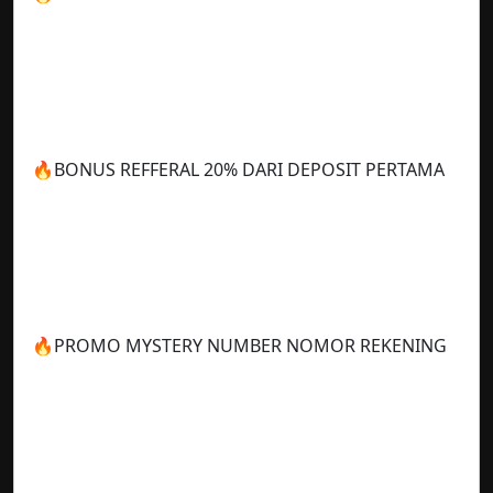
🔥BONUS REFFERAL 20% DARI DEPOSIT PERTAMA
🔥PROMO MYSTERY NUMBER NOMOR REKENING