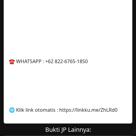
☎️ WHATSAPP : +62 822-6765-1850
🌐 Klik link otomatis : https://linkku.me/ZhLRd0
Bukti JP Lainnya: