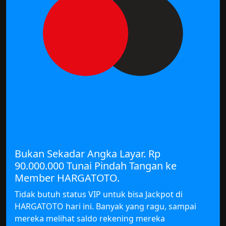
Bukan Sekadar Angka Layar. Rp
90.000.000 Tunai Pindah Tangan ke
Member HARGATOTO.
Tidak butuh status VIP untuk bisa Jackpot di
HARGATOTO hari ini. Banyak yang ragu, sampai
mereka melihat saldo rekening mereka