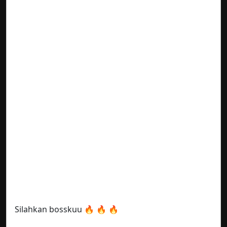
Silahkan bosskuu 🔥 🔥 🔥