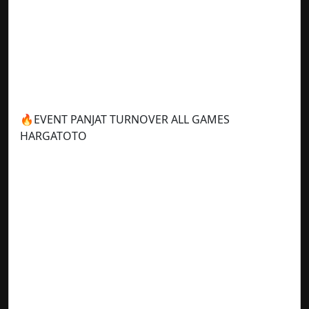
🔥EVENT PANJAT TURNOVER ALL GAMES
HARGATOTO