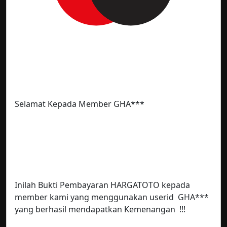
Selamat Kepada Member GHA***
Inilah Bukti Pembayaran HARGATOTO kepada
member kami yang menggunakan userid GHA***
yang berhasil mendapatkan Kemenangan !!!