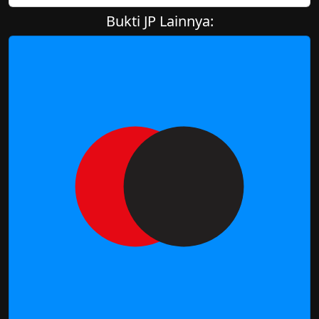
Bukti JP Lainnya: