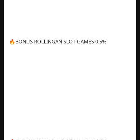
🔥BONUS ROLLINGAN SLOT GAMES 0.5%