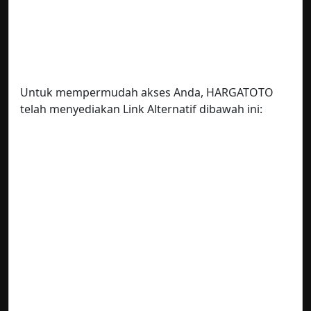
Untuk mempermudah akses Anda, HARGATOTO
telah menyediakan Link Alternatif dibawah ini: