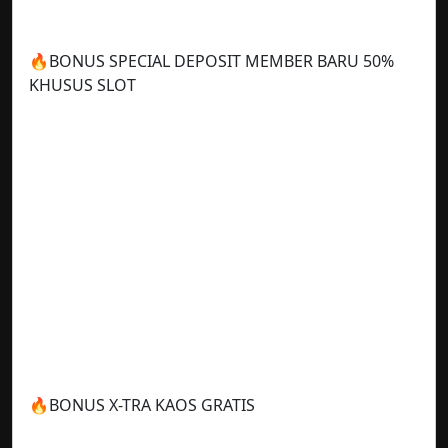
🔥BONUS SPECIAL DEPOSIT MEMBER BARU 50%
KHUSUS SLOT
🔥BONUS X-TRA KAOS GRATIS