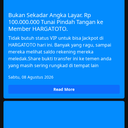
Bukan Sekadar Angka Layar. Rp
100.000.000 Tunai Pindah Tangan ke
Member HARGATOTO.
Tidak butuh status VIP untuk bisa Jackpot di
HARGATOTO hari ini. Banyak yang ragu, sampai
mereka melihat saldo rekening mereka
meledak.Share bukti transfer ini ke temen anda
yang masih sering rungkad di tempat lain
Sabtu, 08 Agustus 2026
Read More