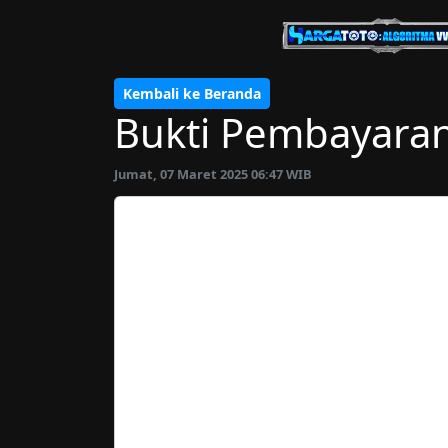
Kembali ke Beranda
Bukti Pembayaran
Jumat, 07 Maret 2025 06:47 WIB