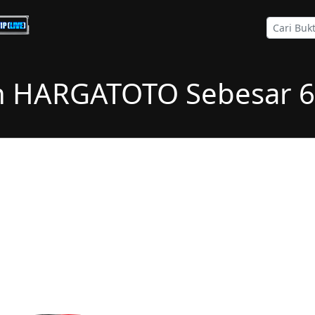
 HARGATOTO Sebesar 6.