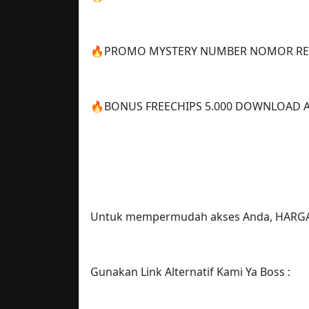
🔥PROMO MYSTERY NUMBER NOMOR R
🔥BONUS FREECHIPS 5.000 DOWNLOAD 
Untuk mempermudah akses Anda, HARGATO
Gunakan Link Alternatif Kami Ya Boss :