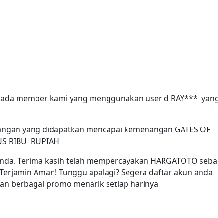
pada member kami yang menggunakan userid RAY*** yan
nangan yang didapatkan mencapai kemenangan GATES OF
US RIBU RUPIAH
tunda. Terima kasih telah mempercayakan HARGATOTO seba
a Terjamin Aman! Tunggu apalagi? Segera daftar akun anda
n berbagai promo menarik setiap harinya