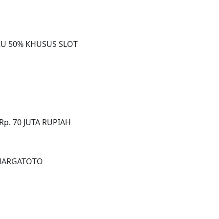
RU 50% KHUSUS SLOT
p. 70 JUTA RUPIAH
 HARGATOTO