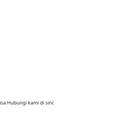
sa Hubungi kami di sini: