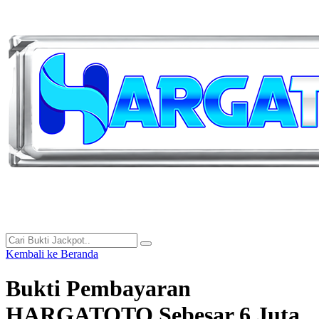
Kembali ke Beranda
Bukti Pembayaran
HARGATOTO Sebesar 6 Juta