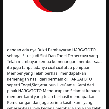
dengan ada nya Bukti Pembayaran HARGATOTO
sebagai Situs Judi Slot Dan Togel Terpercaya yang
Telah membayar semua kemenangan member saat
itu juga tanpa adanya cicil-cicil atau penipuan.
Member yang Telah berhasil mendapatkan
kemenagan hasil dari bermain di HARGATOTO
seperti Togel,Slot,Ataupun LiveGame. Kami dari
pihak HARGATOTO Mengucapkan Selamat kepada
member kami yang telah berhasil mendapatkan
Kemenangan dan juga terima kasih kami yang
sebesar-besarnya kedapa member kami yang telah