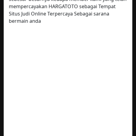
mempercayakan HARGATOTO sebagai Tempat
Situs Judi Online Terpercaya Sebagai sarana
bermain anda