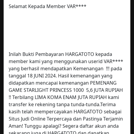
Selamat Kepada Member VAR****
Inilah Bukti Pembayaran HARGATOTO kepada
member kami yang menggunakan userid VAR****
yang berhasil mendapatkan Kemenangan !!! pada
tanggal 18 JUNI 2024. Hasil kemenangan yang
didapatkan mencapai kemenangan PEMENANG
GAME STARLIGHT PRINCESS 1000 5,6 JUTA RUPIAH
!! Terbilang LIMA KOMA ENAM JUTA RUPIAH kami
transfer ke rekening tanpa tunda-tunda.Terima
kasih telah mempercayakan HARGATOTO sebagai
Situs Judi Online Terpercaya dan Pastinya Terjamin
Aman! Tunggu apalagi? Segera daftar akun anda
sekarang juga di HARGATOTO dan dapatkan