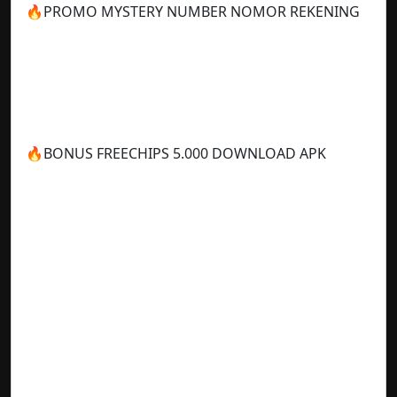
🔥PROMO MYSTERY NUMBER NOMOR REKENING
🔥BONUS FREECHIPS 5.000 DOWNLOAD APK