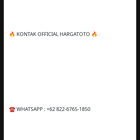
🔥 KONTAK OFFICIAL HARGATOTO 🔥
☎️ WHATSAPP : +62 822-6765-1850