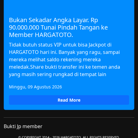
Bukan Sekadar Angka Layar. Rp
90.000.000 Tunai Pindah Tangan ke
Member HARGATOTO.
Tidak butuh status VIP untuk bisa Jackpot di
HARGATOTO hari ini. Banyak yang ragu, sampai
mereka melihat saldo rekening mereka
meledak.Share bukti transfer ini ke temen anda
yang masih sering rungkad di tempat lain
Minggu, 09 Agustus 2026
Read More
Bukti Jp member
© COPYRIGHT 2014 - 2026 HARGATOTO. ALL RIGHTS RESERVED.