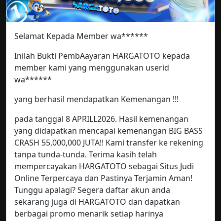
Selamat Kepada Member wa******
Inilah Bukti PembAayaran HARGATOTO kepada
member kami yang menggunakan userid
wa******
yang berhasil mendapatkan Kemenangan !!!
pada tanggal 8 APRILL2026. Hasil kemenangan
yang didapatkan mencapai kemenangan BIG BASS
CRASH 55,000,000 JUTA!! Kami transfer ke rekening
tanpa tunda-tunda. Terima kasih telah
mempercayakan HARGATOTO sebagai Situs Judi
Online Terpercaya dan Pastinya Terjamin Aman!
Tunggu apalagi? Segera daftar akun anda
sekarang juga di HARGATOTO dan dapatkan
berbagai promo menarik setiap harinya