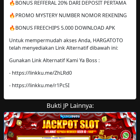
🔥BONUS REFFERAL 20% DARI DEPOSIT PERTAMA
🔥PROMO MYSTERY NUMBER NOMOR REKENING
🔥BONUS FREECHIPS 5.000 DOWNLOAD APK
Untuk mempermudah akses Anda, HARGATOTO
telah menyediakan Link Alternatif dibawah ini:
Gunakan Link Alternatif Kami Ya Boss :
- https://linkku.me/ZhLRd0
- https://linkku.me/r1Pc5I
Bukti JP Lainnya: