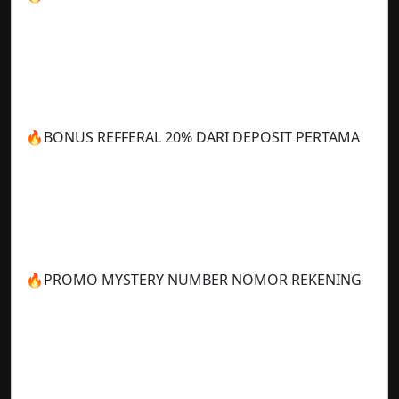
🔥BONUS REFFERAL 20% DARI DEPOSIT PERTAMA
🔥PROMO MYSTERY NUMBER NOMOR REKENING