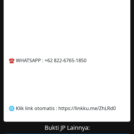
☎️ WHATSAPP : +62 822-6765-1850
🌐 Klik link otomatis : https://linkku.me/ZhLRd0
Bukti JP Lainnya: