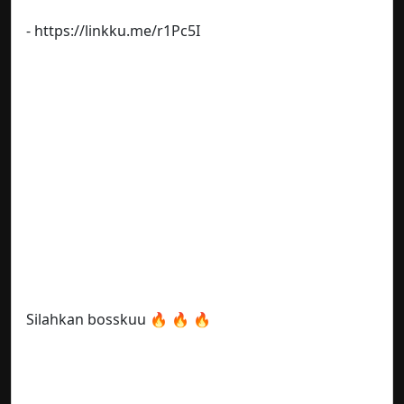
- https://linkku.me/r1Pc5I
Silahkan bosskuu 🔥 🔥 🔥