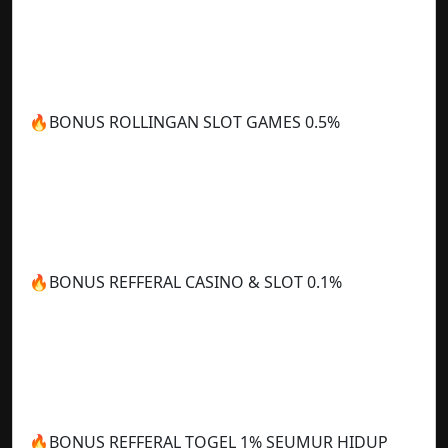
🔥BONUS ROLLINGAN SLOT GAMES 0.5%
🔥BONUS REFFERAL CASINO & SLOT 0.1%
🔥BONUS REFFERAL TOGEL 1% SEUMUR HIDUP