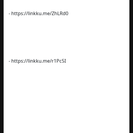
- https://linkku.me/ZhLRd0
- https://linkku.me/r1Pc5I