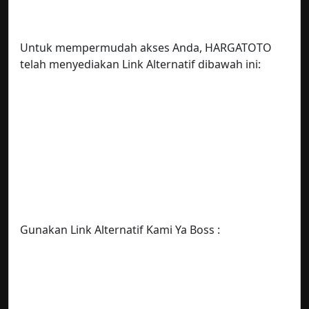
Untuk mempermudah akses Anda, HARGATOTO
telah menyediakan Link Alternatif dibawah ini:
Gunakan Link Alternatif Kami Ya Boss :