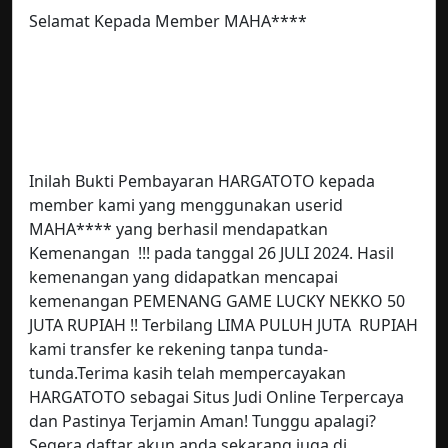
Selamat Kepada Member MAHA****
Inilah Bukti Pembayaran HARGATOTO kepada
member kami yang menggunakan userid
MAHA**** yang berhasil mendapatkan
Kemenangan !!! pada tanggal 26 JULI 2024. Hasil
kemenangan yang didapatkan mencapai
kemenangan PEMENANG GAME LUCKY NEKKO 50
JUTA RUPIAH !! Terbilang LIMA PULUH JUTA RUPIAH
kami transfer ke rekening tanpa tunda-
tunda.Terima kasih telah mempercayakan
HARGATOTO sebagai Situs Judi Online Terpercaya
dan Pastinya Terjamin Aman! Tunggu apalagi?
Segera daftar akun anda sekarang juga di