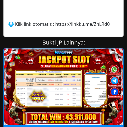
🌐 Klik link otomatis : https://linkku.me/ZhLRd0
Bukti JP Lainnya: