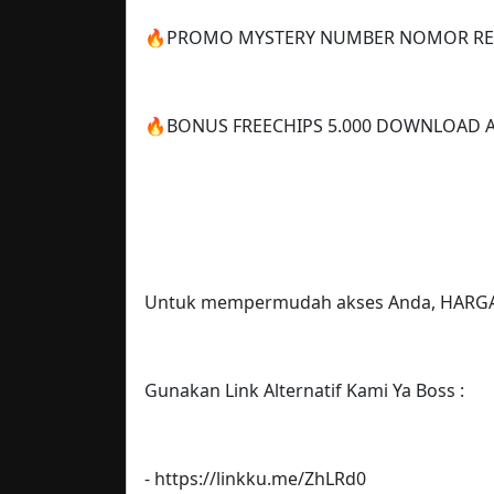
🔥PROMO MYSTERY NUMBER NOMOR R
🔥BONUS FREECHIPS 5.000 DOWNLOAD 
Untuk mempermudah akses Anda, HARGATO
Gunakan Link Alternatif Kami Ya Boss :
- https://linkku.me/ZhLRd0