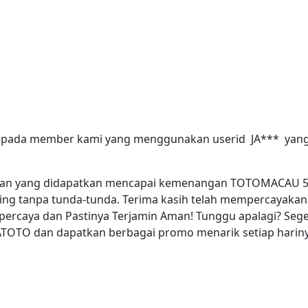
epada member kami yang menggunakan userid JA*** yan
angan yang didapatkan mencapai kemenangan TOTOMACAU 
ening tanpa tunda-tunda. Terima kasih telah mempercayakan
percaya dan Pastinya Terjamin Aman! Tunggu apalagi? Seg
ATOTO dan dapatkan berbagai promo menarik setiap harin