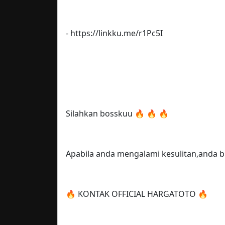
- https://linkku.me/r1Pc5I
Silahkan bosskuu 🔥 🔥 🔥
Apabila anda mengalami kesulitan,anda bi
🔥 KONTAK OFFICIAL HARGATOTO 🔥