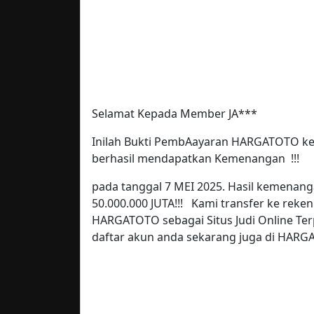
Selamat Kepada Member JA***
Inilah Bukti PembAayaran HARGATOTO k
berhasil mendapatkan Kemenangan !!!
pada tanggal 7 MEI 2025. Hasil kemen
50.000.000 JUTA!!! Kami transfer ke rek
HARGATOTO sebagai Situs Judi Online Ter
daftar akun anda sekarang juga di HARG