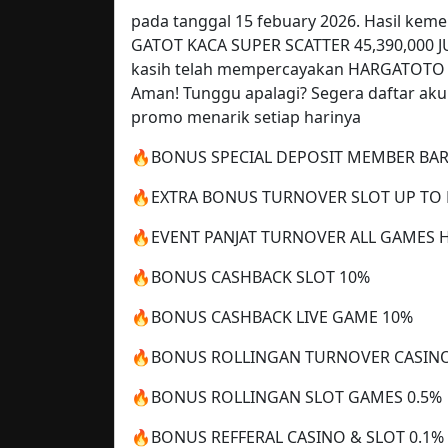
pada tanggal 15 febuary 2026. Hasil k
GATOT KACA SUPER SCATTER 45,390,000 JUT
kasih telah mempercayakan HARGATOTO seb
Aman! Tunggu apalagi? Segera daftar ak
promo menarik setiap harinya
🔥BONUS SPECIAL DEPOSIT MEMBER BAR
🔥EXTRA BONUS TURNOVER SLOT UP TO R
🔥EVENT PANJAT TURNOVER ALL GAMES
🔥BONUS CASHBACK SLOT 10%
🔥BONUS CASHBACK LIVE GAME 10%
🔥BONUS ROLLINGAN TURNOVER CASINO
🔥BONUS ROLLINGAN SLOT GAMES 0.5%
🔥BONUS REFFERAL CASINO & SLOT 0.1%