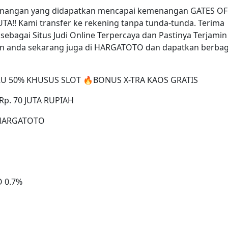
emenangan yang didapatkan mencapai kemenangan GATES OF
A!! Kami transfer ke rekening tanpa tunda-tunda. Terima
agai Situs Judi Online Terpercaya dan Pastinya Terjamin
un anda sekarang juga di HARGATOTO dan dapatkan berbag
U 50% KHUSUS SLOT 🔥BONUS X-TRA KAOS GRATIS
p. 70 JUTA RUPIAH
 HARGATOTO
 0.7%