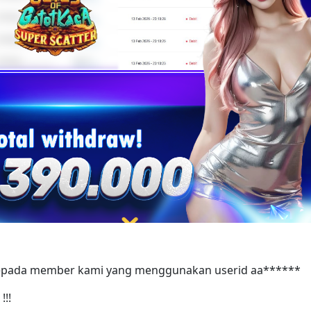
epada member kami yang menggunakan userid aa******
!!