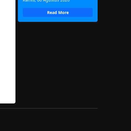
Read More