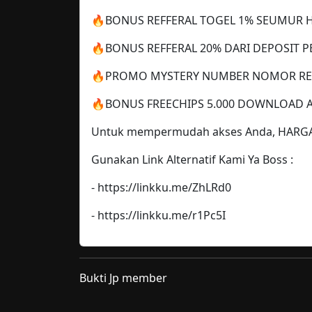
🔥BONUS REFFERAL TOGEL 1% SEUMUR 
🔥BONUS REFFERAL 20% DARI DEPOSIT 
🔥PROMO MYSTERY NUMBER NOMOR RE
🔥BONUS FREECHIPS 5.000 DOWNLOAD 
Untuk mempermudah akses Anda, HARGATO
Gunakan Link Alternatif Kami Ya Boss :
- https://linkku.me/ZhLRd0
- https://linkku.me/r1Pc5I
Bukti Jp member