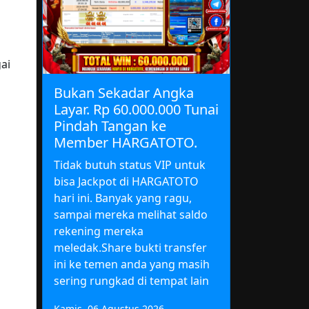
ai
Bukan Sekadar Angka
Layar. Rp 60.000.000 Tunai
Pindah Tangan ke
Member HARGATOTO.
Tidak butuh status VIP untuk
bisa Jackpot di HARGATOTO
hari ini. Banyak yang ragu,
sampai mereka melihat saldo
rekening mereka
meledak.Share bukti transfer
ini ke temen anda yang masih
sering rungkad di tempat lain
Kamis, 06 Agustus 2026