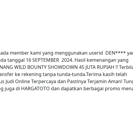
pada member kami yang menggunakan userid DEN**** ya
ada tanggal 16 SEPTEMBER 2024. Hasil kemenangan yang
NANG WILD BOUNTY SHOWDOWN 45 JUTA RUPIAH !! Terbil
sfer ke rekening tanpa tunda-tunda.Terima kasih telah
Judi Online Terpercaya dan Pastinya Terjamin Aman! Tu
ang juga di HARGATOTO dan dapatkan berbagai promo mena