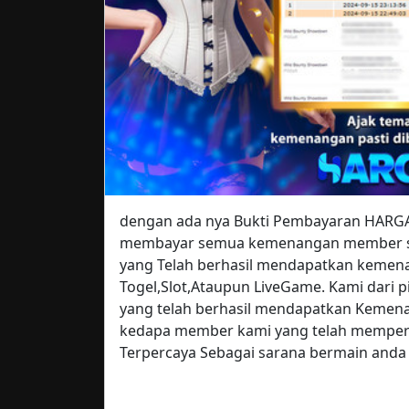
dengan ada nya Bukti Pembayaran HARGATO
membayar semua kemenangan member saat 
yang Telah berhasil mendapatkan kemena
Togel,Slot,Ataupun LiveGame. Kami dar
yang telah berhasil mendapatkan Kemena
kedapa member kami yang telah memperc
Terpercaya Sebagai sarana bermain anda