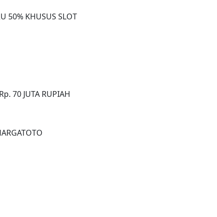
RU 50% KHUSUS SLOT
p. 70 JUTA RUPIAH
 HARGATOTO