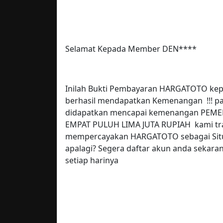
Selamat Kepada Member DEN****
Inilah Bukti Pembayaran HARGATOTO ke
berhasil mendapatkan Kemenangan !!! p
didapatkan mencapai kemenangan PEME
EMPAT PULUH LIMA JUTA RUPIAH kami tran
mempercayakan HARGATOTO sebagai Situs 
apalagi? Segera daftar akun anda sekar
setiap harinya