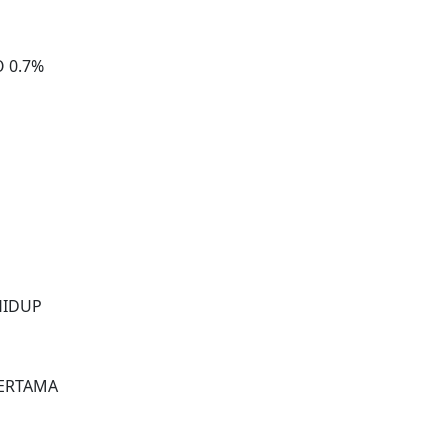
 0.7%
HIDUP
PERTAMA