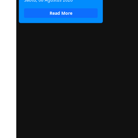
Read More