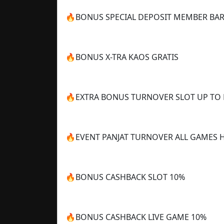
🔥BONUS SPECIAL DEPOSIT MEMBER BA
🔥BONUS X-TRA KAOS GRATIS
🔥EXTRA BONUS TURNOVER SLOT UP TO R
🔥EVENT PANJAT TURNOVER ALL GAMES
🔥BONUS CASHBACK SLOT 10%
🔥BONUS CASHBACK LIVE GAME 10%