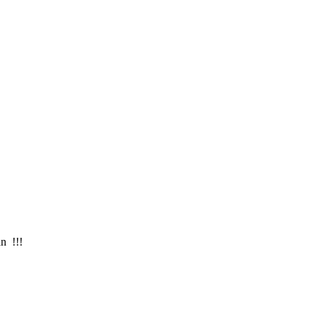
n !!!