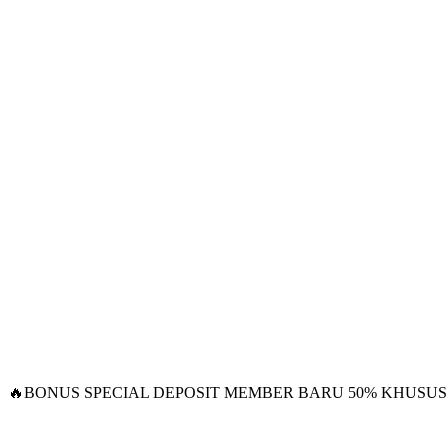
🔥BONUS SPECIAL DEPOSIT MEMBER BARU 50% KHUSU