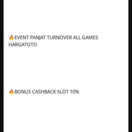
🔥EVENT PANJAT TURNOVER ALL GAMES
HARGATOTO
🔥BONUS CASHBACK SLOT 10%