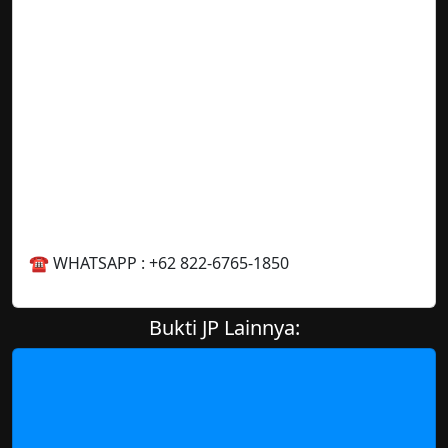
☎️ WHATSAPP : +62 822-6765-1850
Bukti JP Lainnya: