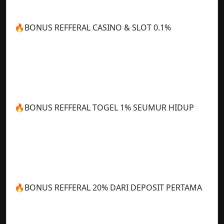
🔥BONUS REFFERAL CASINO & SLOT 0.1%
🔥BONUS REFFERAL TOGEL 1% SEUMUR HIDUP
🔥BONUS REFFERAL 20% DARI DEPOSIT PERTAMA