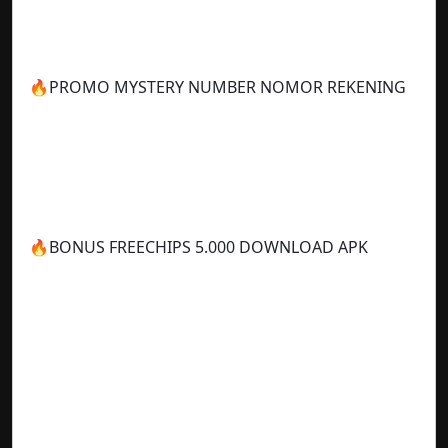
🔥PROMO MYSTERY NUMBER NOMOR REKENING
🔥BONUS FREECHIPS 5.000 DOWNLOAD APK