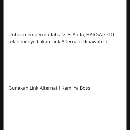
Untuk mempermudah akses Anda, HARGATOTO
telah menyediakan Link Alternatif dibawah ini:
Gunakan Link Alternatif Kami Ya Boss :