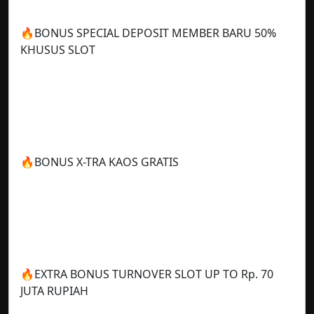
🔥BONUS SPECIAL DEPOSIT MEMBER BARU 50%
KHUSUS SLOT
🔥BONUS X-TRA KAOS GRATIS
🔥EXTRA BONUS TURNOVER SLOT UP TO Rp. 70
JUTA RUPIAH