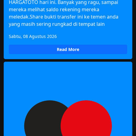
HARGATOTO hari ini. Banyak yang ragu, sampai
mereka melihat saldo rekening mereka
meledak.Share bukti transfer ini ke temen anda
yang masih sering rungkad di tempat lain
Sabtu, 08 Agustus 2026
Read More