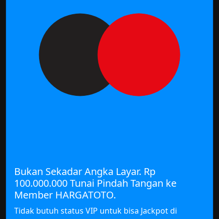
Bukan Sekadar Angka Layar. Rp
100.000.000 Tunai Pindah Tangan ke
Member HARGATOTO.
Tidak butuh status VIP untuk bisa Jackpot di