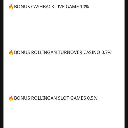
🔥BONUS CASHBACK LIVE GAME 10%
🔥BONUS ROLLINGAN TURNOVER CASINO 0.7%
🔥BONUS ROLLINGAN SLOT GAMES 0.5%