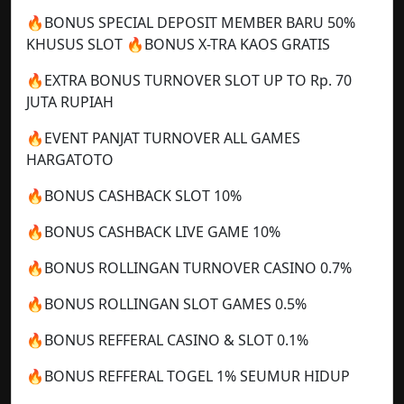
🔥BONUS SPECIAL DEPOSIT MEMBER BARU 50%
KHUSUS SLOT 🔥BONUS X-TRA KAOS GRATIS
🔥EXTRA BONUS TURNOVER SLOT UP TO Rp. 70
JUTA RUPIAH
🔥EVENT PANJAT TURNOVER ALL GAMES
HARGATOTO
🔥BONUS CASHBACK SLOT 10%
🔥BONUS CASHBACK LIVE GAME 10%
🔥BONUS ROLLINGAN TURNOVER CASINO 0.7%
🔥BONUS ROLLINGAN SLOT GAMES 0.5%
🔥BONUS REFFERAL CASINO & SLOT 0.1%
🔥BONUS REFFERAL TOGEL 1% SEUMUR HIDUP