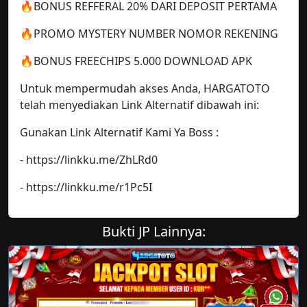
🔥BONUS REFFERAL 20% DARI DEPOSIT PERTAMA
🔥PROMO MYSTERY NUMBER NOMOR REKENING
🔥BONUS FREECHIPS 5.000 DOWNLOAD APK
Untuk mempermudah akses Anda, HARGATOTO
telah menyediakan Link Alternatif dibawah ini:
Gunakan Link Alternatif Kami Ya Boss :
- https://linkku.me/ZhLRd0
- https://linkku.me/r1Pc5I
Bukti JP Lainnya: