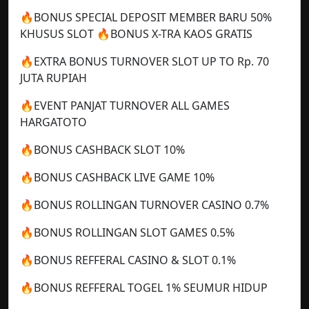
🔥BONUS SPECIAL DEPOSIT MEMBER BARU 50%
KHUSUS SLOT 🔥BONUS X-TRA KAOS GRATIS
🔥EXTRA BONUS TURNOVER SLOT UP TO Rp. 70
JUTA RUPIAH
🔥EVENT PANJAT TURNOVER ALL GAMES
HARGATOTO
🔥BONUS CASHBACK SLOT 10%
🔥BONUS CASHBACK LIVE GAME 10%
🔥BONUS ROLLINGAN TURNOVER CASINO 0.7%
🔥BONUS ROLLINGAN SLOT GAMES 0.5%
🔥BONUS REFFERAL CASINO & SLOT 0.1%
🔥BONUS REFFERAL TOGEL 1% SEUMUR HIDUP