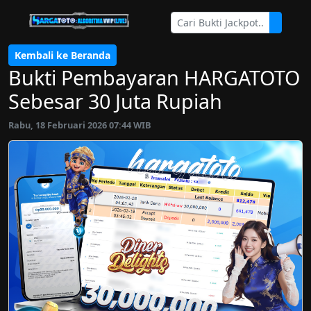
Kembali ke Beranda
Bukti Pembayaran HARGATOTO
Sebesar 30 Juta Rupiah
Rabu, 18 Februari 2026 07:44 WIB