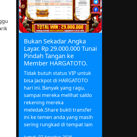
nggu
rik
Bukan Sekadar Angka
Layar. Rp 29.000.000 Tunai
Pindah Tangan ke
Member HARGATOTO.
Tidak butuh status VIP untuk
bisa Jackpot di HARGATOTO
hari ini. Banyak yang ragu,
sampai mereka melihat saldo
rekening mereka
meledak.Share bukti transfer
ini ke temen anda yang masih
sering rungkad di tempat lain
Jumat, 07 Agustus 2026