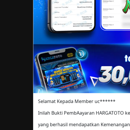
Selamat Kepada Member uc******
Inilah Bukti PembAayaran HARGATOTO k
yang berhasil mendapatkan Kemenangan !