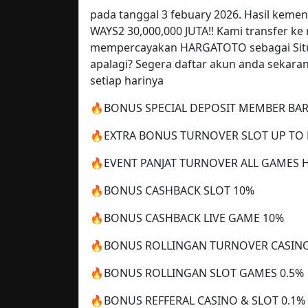
pada tanggal 3 febuary 2026. Hasil ke
WAYS2 30,000,000 JUTA!! Kami transfer ke
mempercayakan HARGATOTO sebagai Situs 
apalagi? Segera daftar akun anda sekar
setiap harinya
🔥BONUS SPECIAL DEPOSIT MEMBER BAR
🔥EXTRA BONUS TURNOVER SLOT UP TO R
🔥EVENT PANJAT TURNOVER ALL GAMES
🔥BONUS CASHBACK SLOT 10%
🔥BONUS CASHBACK LIVE GAME 10%
🔥BONUS ROLLINGAN TURNOVER CASINO
🔥BONUS ROLLINGAN SLOT GAMES 0.5%
🔥BONUS REFFERAL CASINO & SLOT 0.1%