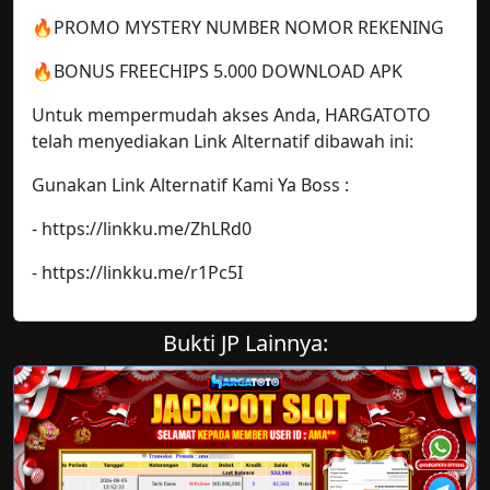
🔥PROMO MYSTERY NUMBER NOMOR REKENING
🔥BONUS FREECHIPS 5.000 DOWNLOAD APK
Untuk mempermudah akses Anda, HARGATOTO
telah menyediakan Link Alternatif dibawah ini:
Gunakan Link Alternatif Kami Ya Boss :
- https://linkku.me/ZhLRd0
- https://linkku.me/r1Pc5I
Bukti JP Lainnya: