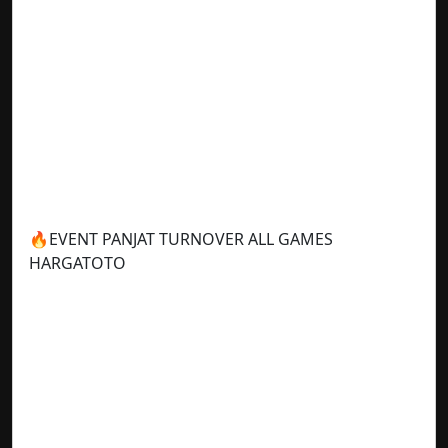
🔥EVENT PANJAT TURNOVER ALL GAMES
HARGATOTO