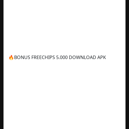
🔥BONUS FREECHIPS 5.000 DOWNLOAD APK