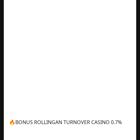
🔥BONUS ROLLINGAN TURNOVER CASINO 0.7%