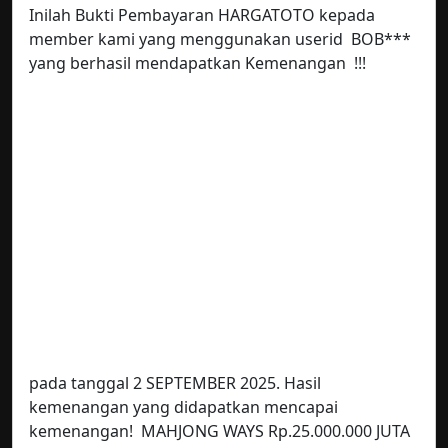
Inilah Bukti Pembayaran HARGATOTO kepada
member kami yang menggunakan userid BOB***
yang berhasil mendapatkan Kemenangan !!!
pada tanggal 2 SEPTEMBER 2025. Hasil
kemenangan yang didapatkan mencapai
kemenangan! MAHJONG WAYS Rp.25.000.000 JUTA