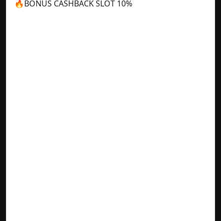
🔥BONUS CASHBACK SLOT 10%