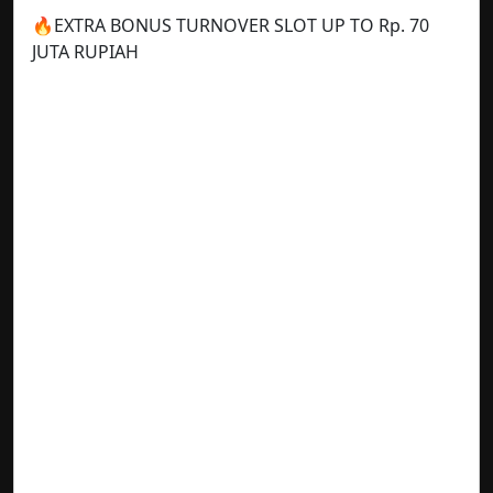
🔥EXTRA BONUS TURNOVER SLOT UP TO Rp. 70
JUTA RUPIAH