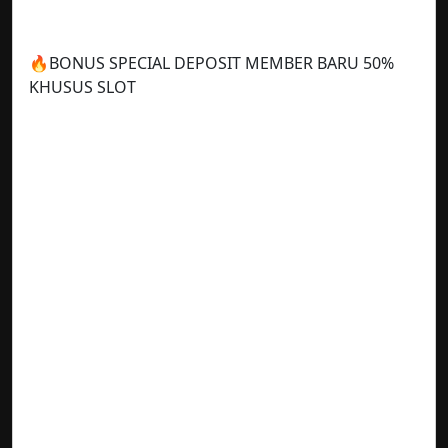
🔥BONUS SPECIAL DEPOSIT MEMBER BARU 50%
KHUSUS SLOT