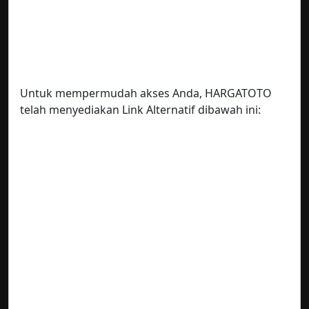
Untuk mempermudah akses Anda, HARGATOTO
telah menyediakan Link Alternatif dibawah ini: