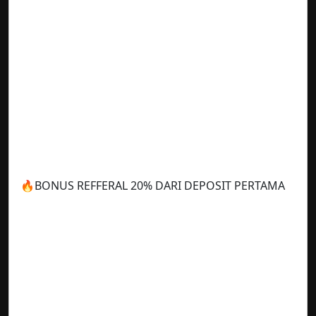
🔥BONUS REFFERAL 20% DARI DEPOSIT PERTAMA