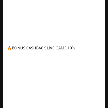
🔥BONUS CASHBACK LIVE GAME 10%