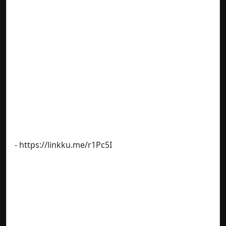
- https://linkku.me/r1Pc5I