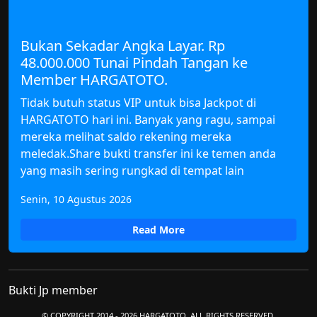
Bukan Sekadar Angka Layar. Rp
48.000.000 Tunai Pindah Tangan ke
Member HARGATOTO.
Tidak butuh status VIP untuk bisa Jackpot di
HARGATOTO hari ini. Banyak yang ragu, sampai
mereka melihat saldo rekening mereka
meledak.Share bukti transfer ini ke temen anda
yang masih sering rungkad di tempat lain
Senin, 10 Agustus 2026
Read More
Bukti Jp member
© COPYRIGHT 2014 - 2026 HARGATOTO. ALL RIGHTS RESERVED.