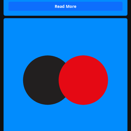
Read More