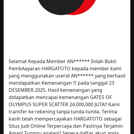
Selamat Kepada Member AN****** Inilah Bukti
PembAayaran HARGATOTO kepada member kami
yang menggunakan userid AN****** yang berhasil
mendapatkan Kemenangan !!! pada tanggal 23
DESEMBER 2025. Hasil kemenangan yang
didapatkan mencapai kemenangan GATES OF
OLYMPUS SUPER SCATTER 24,000,000 JUTA!! Kami
transfer ke rekening tanpa tunda-tunda. Terima
kasih telah mempercayakan HARGATOTO sebagai
Situs Judi Online Terpercaya dan Pastinya Terjamin
Aman! Tunggu apalagi? Segera daftar akun anda