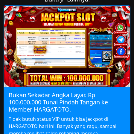
Bukan Sekadar Angka Layar. Rp
100.000.000 Tunai Pindah Tangan ke
Member HARGATOTO.
Tidak butuh status VIP untuk bisa Jackpot di
HARGATOTO hari ini. Banyak yang ragu, sampai
mereka melihat saldo rekening mereka