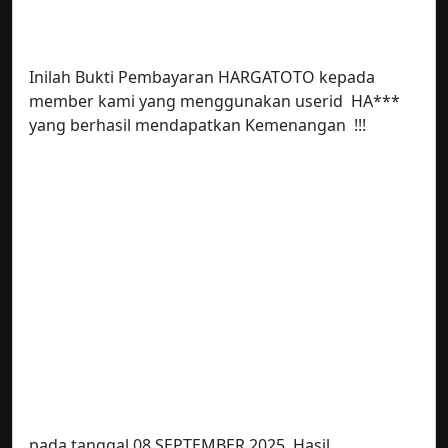
Inilah Bukti Pembayaran HARGATOTO kepada
member kami yang menggunakan userid HA***
yang berhasil mendapatkan Kemenangan !!!
pada tanggal 08 SEPTEMBER 2025. Hasil