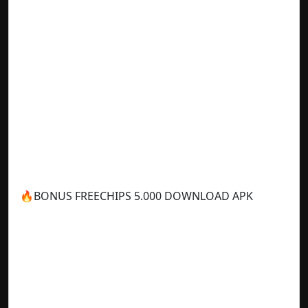
🔥BONUS FREECHIPS 5.000 DOWNLOAD APK