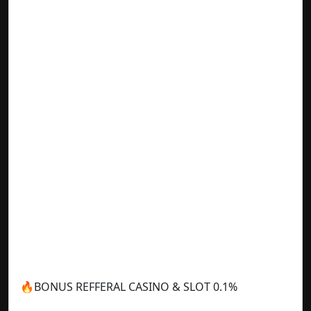
🔥BONUS REFFERAL CASINO & SLOT 0.1%