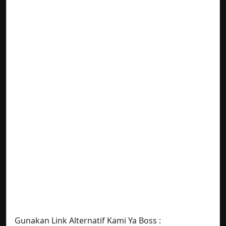
Gunakan Link Alternatif Kami Ya Boss :