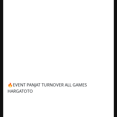
🔥EVENT PANJAT TURNOVER ALL GAMES
HARGATOTO