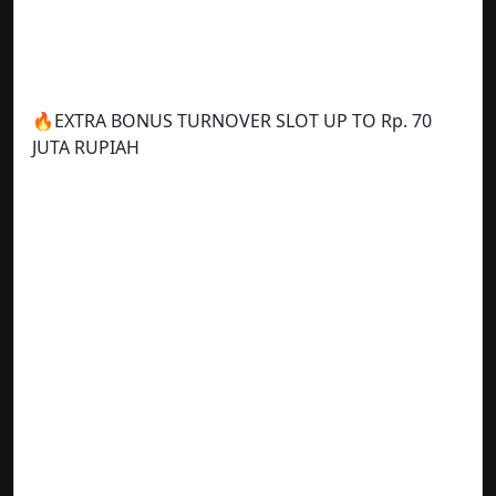
🔥EXTRA BONUS TURNOVER SLOT UP TO Rp. 70
JUTA RUPIAH