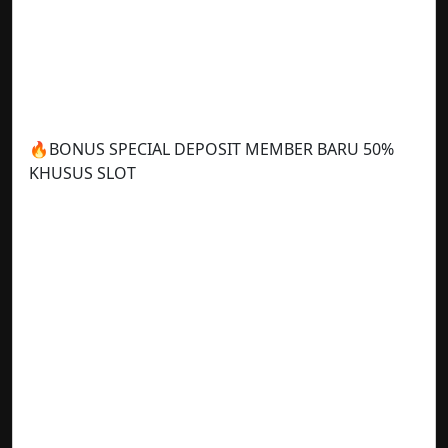
🔥BONUS SPECIAL DEPOSIT MEMBER BARU 50%
KHUSUS SLOT