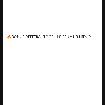
🔥BONUS REFFERAL TOGEL 1% SEUMUR HIDUP