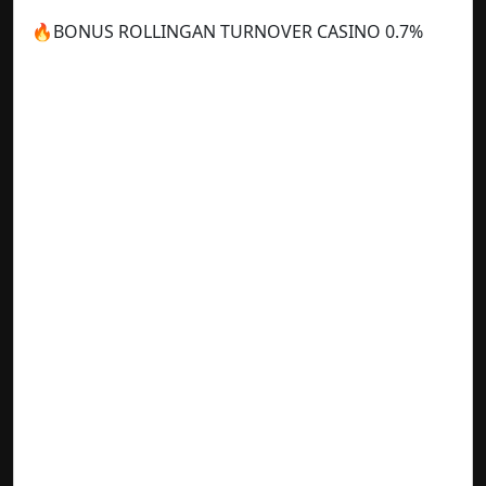
🔥BONUS ROLLINGAN TURNOVER CASINO 0.7%