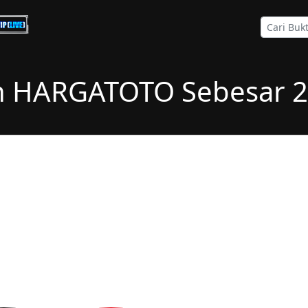
n HARGATOTO Sebesar 20