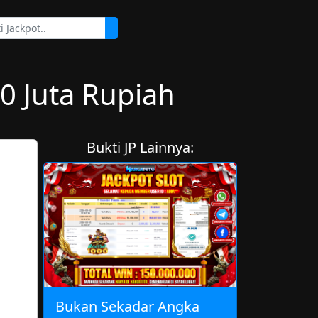
 Juta Rupiah
Bukti JP Lainnya:
Bukan Sekadar Angka