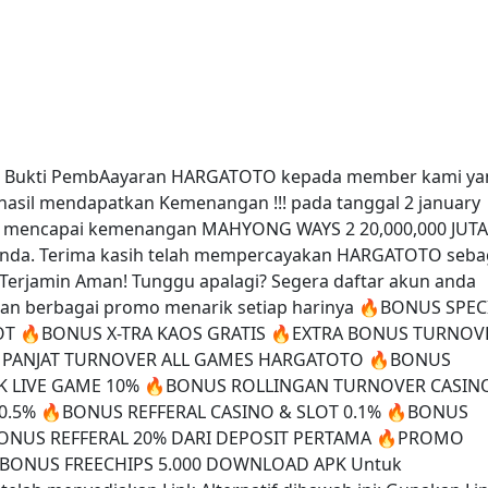
h Bukti PembAayaran HARGATOTO kepada member kami ya
sil mendapatkan Kemenangan !!! pada tanggal 2 january
n mencapai kemenangan MAHYONG WAYS 2 20,000,000 JUTA!
tunda. Terima kasih telah mempercayakan HARGATOTO seba
a Terjamin Aman! Tunggu apalagi? Segera daftar akun anda
an berbagai promo menarik setiap harinya 🔥BONUS SPEC
T 🔥BONUS X-TRA KAOS GRATIS 🔥EXTRA BONUS TURNOV
NT PANJAT TURNOVER ALL GAMES HARGATOTO 🔥BONUS
K LIVE GAME 10% 🔥BONUS ROLLINGAN TURNOVER CASIN
0.5% 🔥BONUS REFFERAL CASINO & SLOT 0.1% 🔥BONUS
ONUS REFFERAL 20% DARI DEPOSIT PERTAMA 🔥PROMO
ONUS FREECHIPS 5.000 DOWNLOAD APK Untuk