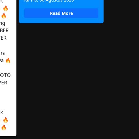
nk
 🔥
Read More
 🔥
ng
MBER
TER
era
ya 🔥
TOTO
VER
nk
 🔥
 🔥