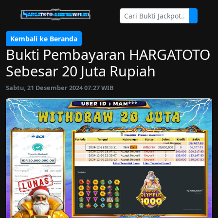
Kembali ke Beranda
Bukti Pembayaran HARGATOTO
Sebesar 20 Juta Rupiah
Sabtu, 21 Desember 2024 07:27 WIB