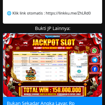
🌐 Klik link otomatis : https://linkku.me/ZhLRd0
Bukti JP Lainnya:
Bukan Sekadar Angka Layar. Rp