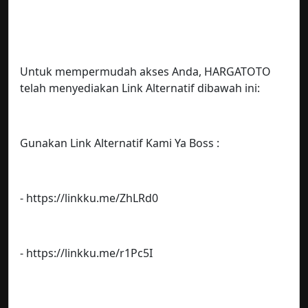
Untuk mempermudah akses Anda, HARGATOTO
telah menyediakan Link Alternatif dibawah ini:
Gunakan Link Alternatif Kami Ya Boss :
- https://linkku.me/ZhLRd0
- https://linkku.me/r1Pc5I