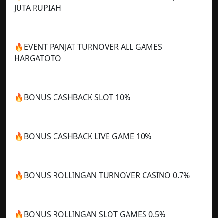
JUTA RUPIAH
🔥EVENT PANJAT TURNOVER ALL GAMES
HARGATOTO
🔥BONUS CASHBACK SLOT 10%
🔥BONUS CASHBACK LIVE GAME 10%
🔥BONUS ROLLINGAN TURNOVER CASINO 0.7%
🔥BONUS ROLLINGAN SLOT GAMES 0.5%