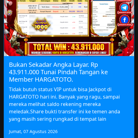
Bukan Sekadar Angka Layar. Rp
43.911.000 Tunai Pindah Tangan ke
Member HARGATOTO.
Tidak butuh status VIP untuk bisa Jackpot di
HARGATOTO hari ini. Banyak yang ragu, sampai
mereka melihat saldo rekening mereka
meledak.Share bukti transfer ini ke temen anda
yang masih sering rungkad di tempat lain
Jumat, 07 Agustus 2026