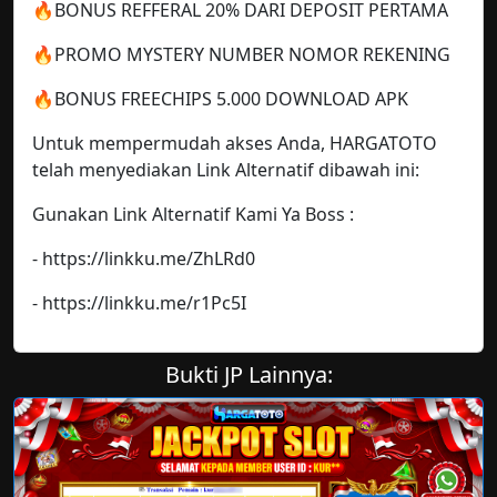
🔥BONUS REFFERAL 20% DARI DEPOSIT PERTAMA
🔥PROMO MYSTERY NUMBER NOMOR REKENING
🔥BONUS FREECHIPS 5.000 DOWNLOAD APK
Untuk mempermudah akses Anda, HARGATOTO
telah menyediakan Link Alternatif dibawah ini:
Gunakan Link Alternatif Kami Ya Boss :
- https://linkku.me/ZhLRd0
- https://linkku.me/r1Pc5I
Bukti JP Lainnya: