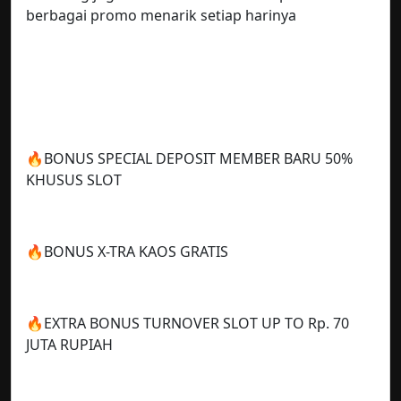
berbagai promo menarik setiap harinya
🔥BONUS SPECIAL DEPOSIT MEMBER BARU 50%
KHUSUS SLOT
🔥BONUS X-TRA KAOS GRATIS
🔥EXTRA BONUS TURNOVER SLOT UP TO Rp. 70
JUTA RUPIAH