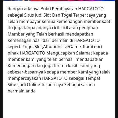
dengan ada nya Bukti Pembayaran HARGATOTO
sebagai Situs Judi Slot Dan Togel Terpercaya yang
Telah membayar semua kemenangan member saat
itu juga tanpa adanya cicil-cicil atau penipuan.
Member yang Telah berhasil mendapatkan
kemenagan hasil dari bermain di HARGATOTO
seperti Togel,Slot,Ataupun LiveGame. Kami dari
pihak HARGATOTO Mengucapkan Selamat kepada
member kami yang telah berhasil mendapatkan
Kemenangan dan juga terima kasih kami yang
sebesar-besarnya kedapa member kami yang telah
mempercayakan HARGATOTO sebagai Tempat
Situs Judi Online Terpercaya Sebagai sarana
bermain anda