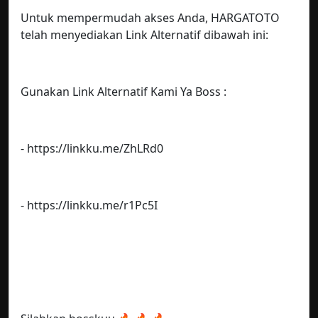
Untuk mempermudah akses Anda, HARGATOTO
telah menyediakan Link Alternatif dibawah ini:
Gunakan Link Alternatif Kami Ya Boss :
- https://linkku.me/ZhLRd0
- https://linkku.me/r1Pc5I