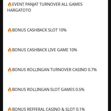
🔥EVENT PANJAT TURNOVER ALL GAMES
HARGATOTO
🔥BONUS CASHBACK SLOT 10%
🔥BONUS CASHBACK LIVE GAME 10%
🔥BONUS ROLLINGAN TURNOVER CASINO 0.7%
🔥BONUS ROLLINGAN SLOT GAMES 0.5%
🔥BONUS REFFERAL CASINO & SLOT 0.1%