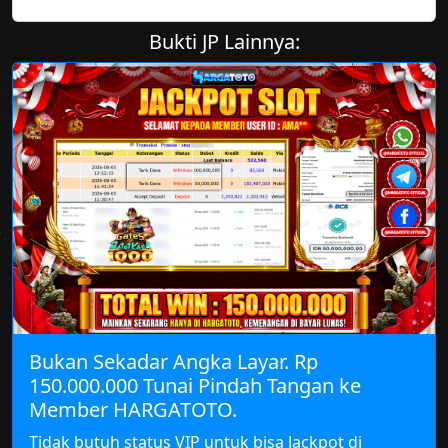
Bukti JP Lainnya:
Bukan Sekadar Angka Layar. Rp
150.000.000 Tunai Pindah Tangan ke
Member HARGATOTO.
Tidak butuh status VIP untuk bisa Jackpot di