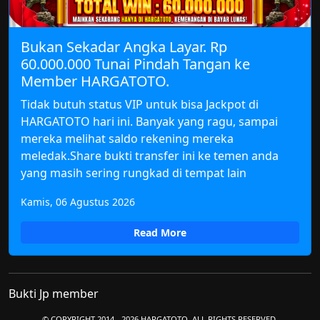
Bukan Sekadar Angka Layar. Rp
60.000.000 Tunai Pindah Tangan ke
Member HARGATOTO.
Tidak butuh status VIP untuk bisa Jackpot di
HARGATOTO hari ini. Banyak yang ragu, sampai
mereka melihat saldo rekening mereka
meledak.Share bukti transfer ini ke temen anda
yang masih sering rungkad di tempat lain
Kamis, 06 Agustus 2026
Read More
Bukti Jp member
© COPYRIGHT 2014 - 2026 HARGATOTO. ALL RIGHTS RESERVED.