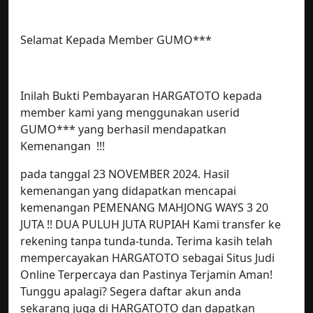
Selamat Kepada Member GUMO***
Inilah Bukti Pembayaran HARGATOTO kepada
member kami yang menggunakan userid
GUMO*** yang berhasil mendapatkan
Kemenangan !!!
pada tanggal 23 NOVEMBER 2024. Hasil
kemenangan yang didapatkan mencapai
kemenangan PEMENANG MAHJONG WAYS 3 20
JUTA !! DUA PULUH JUTA RUPIAH Kami transfer ke
rekening tanpa tunda-tunda. Terima kasih telah
mempercayakan HARGATOTO sebagai Situs Judi
Online Terpercaya dan Pastinya Terjamin Aman!
Tunggu apalagi? Segera daftar akun anda
sekarang juga di HARGATOTO dan dapatkan