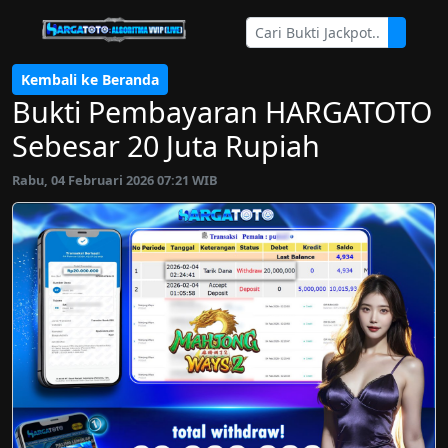
Kembali ke Beranda
Bukti Pembayaran HARGATOTO
Sebesar 20 Juta Rupiah
Rabu, 04 Februari 2026 07:21 WIB