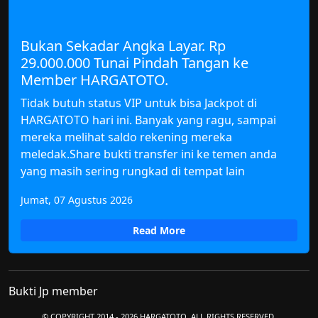
Bukan Sekadar Angka Layar. Rp
29.000.000 Tunai Pindah Tangan ke
Member HARGATOTO.
Tidak butuh status VIP untuk bisa Jackpot di
HARGATOTO hari ini. Banyak yang ragu, sampai
mereka melihat saldo rekening mereka
meledak.Share bukti transfer ini ke temen anda
yang masih sering rungkad di tempat lain
Jumat, 07 Agustus 2026
Read More
Bukti Jp member
© COPYRIGHT 2014 - 2026 HARGATOTO. ALL RIGHTS RESERVED.