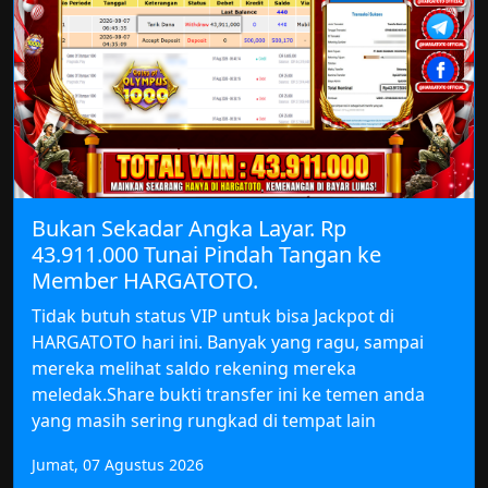
Bukan Sekadar Angka Layar. Rp
43.911.000 Tunai Pindah Tangan ke
Member HARGATOTO.
Tidak butuh status VIP untuk bisa Jackpot di
HARGATOTO hari ini. Banyak yang ragu, sampai
mereka melihat saldo rekening mereka
meledak.Share bukti transfer ini ke temen anda
yang masih sering rungkad di tempat lain
Jumat, 07 Agustus 2026