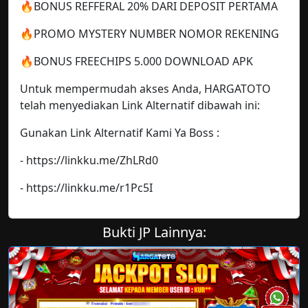
🔥BONUS REFFERAL 20% DARI DEPOSIT PERTAMA
🔥PROMO MYSTERY NUMBER NOMOR REKENING
🔥BONUS FREECHIPS 5.000 DOWNLOAD APK
Untuk mempermudah akses Anda, HARGATOTO
telah menyediakan Link Alternatif dibawah ini:
Gunakan Link Alternatif Kami Ya Boss :
- https://linkku.me/ZhLRd0
- https://linkku.me/r1Pc5I
Bukti JP Lainnya: