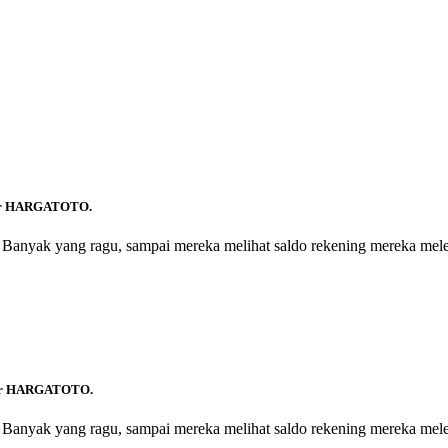
mber HARGATOTO.
anyak yang ragu, sampai mereka melihat saldo rekening mereka meleda
mber HARGATOTO.
anyak yang ragu, sampai mereka melihat saldo rekening mereka meleda