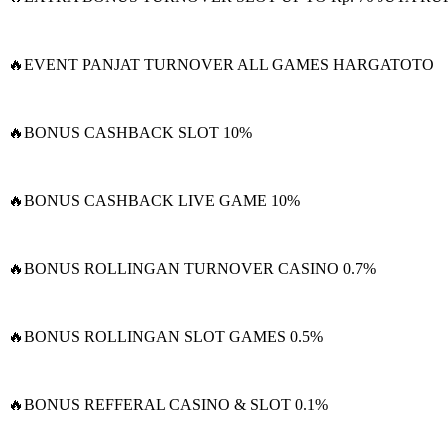
🔥EVENT PANJAT TURNOVER ALL GAMES HARGATOTO
🔥BONUS CASHBACK SLOT 10%
🔥BONUS CASHBACK LIVE GAME 10%
🔥BONUS ROLLINGAN TURNOVER CASINO 0.7%
🔥BONUS ROLLINGAN SLOT GAMES 0.5%
🔥BONUS REFFERAL CASINO & SLOT 0.1%