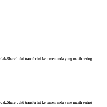
k.Share bukti transfer ini ke temen anda yang masih sering
k.Share bukti transfer ini ke temen anda yang masih sering