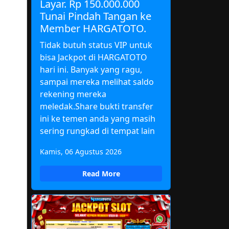
Layar. Rp 150.000.000
Tunai Pindah Tangan ke
Member HARGATOTO.
Tidak butuh status VIP untuk
bisa Jackpot di HARGATOTO
hari ini. Banyak yang ragu,
sampai mereka melihat saldo
rekening mereka
meledak.Share bukti transfer
ini ke temen anda yang masih
sering rungkad di tempat lain
Kamis, 06 Agustus 2026
Read More