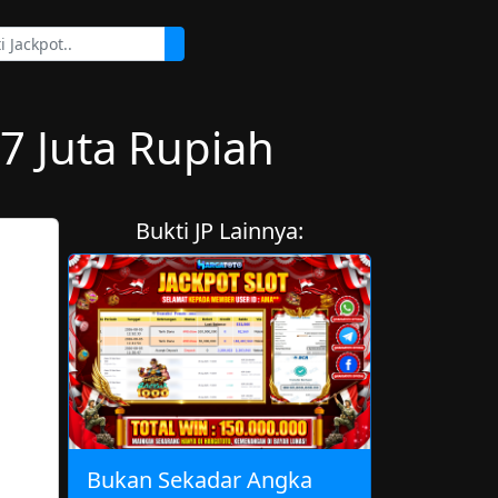
 Juta Rupiah
Bukti JP Lainnya:
Bukan Sekadar Angka