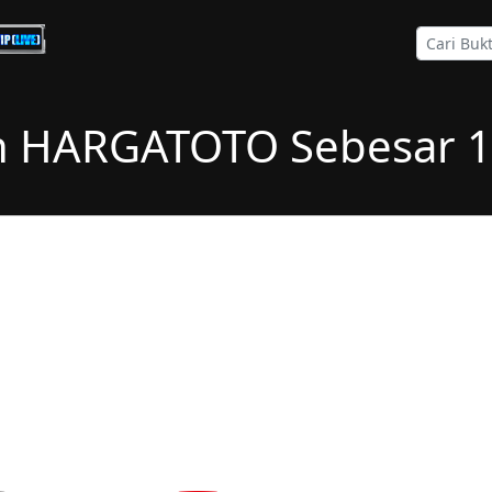
n HARGATOTO Sebesar 17