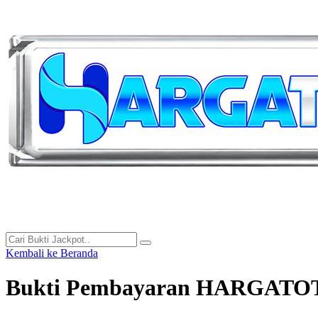
Kembali ke Beranda
Bukti Pembayaran HARGATOTO