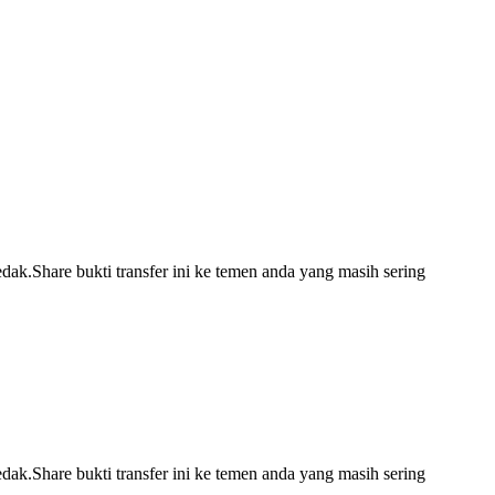
k.Share bukti transfer ini ke temen anda yang masih sering
k.Share bukti transfer ini ke temen anda yang masih sering