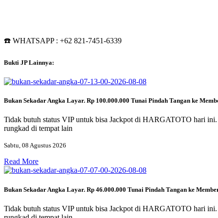
☎️ WHATSAPP : +62 821-7451-6339
Bukti JP Lainnya:
Bukan Sekadar Angka Layar. Rp 100.000.000 Tunai Pindah Tangan ke M
Tidak butuh status VIP untuk bisa Jackpot di HARGATOTO hari ini. B
rungkad di tempat lain
Sabtu, 08 Agustus 2026
Read More
Bukan Sekadar Angka Layar. Rp 46.000.000 Tunai Pindah Tangan ke Me
Tidak butuh status VIP untuk bisa Jackpot di HARGATOTO hari ini. B
rungkad di tempat lain