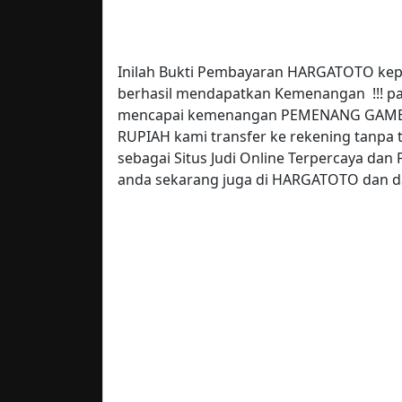
Inilah Bukti Pembayaran HARGATOTO k
berhasil mendapatkan Kemenangan !!! pa
mencapai kemenangan PEMENANG GAME LU
RUPIAH kami transfer ke rekening tanp
sebagai Situs Judi Online Terpercaya dan
anda sekarang juga di HARGATOTO dan da