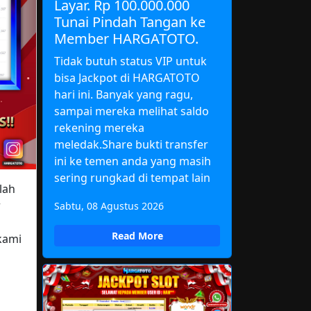
Layar. Rp 100.000.000
Tunai Pindah Tangan ke
Member HARGATOTO.
Tidak butuh status VIP untuk
bisa Jackpot di HARGATOTO
hari ini. Banyak yang ragu,
sampai mereka melihat saldo
rekening mereka
meledak.Share bukti transfer
ini ke temen anda yang masih
sering rungkad di tempat lain
lah
r
Sabtu, 08 Agustus 2026
Read More
kami