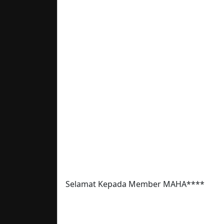
Selamat Kepada Member MAHA****