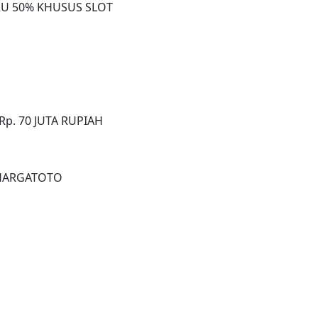
RU 50% KHUSUS SLOT
p. 70 JUTA RUPIAH
 HARGATOTO