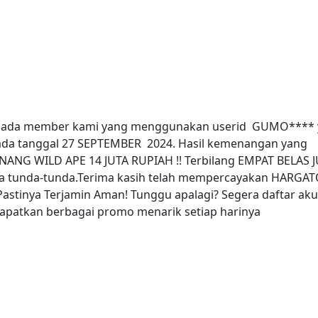
epada member kami yang menggunakan userid GUMO****
ada tanggal 27 SEPTEMBER 2024. Hasil kemenangan yang
NG WILD APE 14 JUTA RUPIAH !! Terbilang EMPAT BELAS 
a tunda-tunda.Terima kasih telah mempercayakan HARGA
 Pastinya Terjamin Aman! Tunggu apalagi? Segera daftar ak
patkan berbagai promo menarik setiap harinya