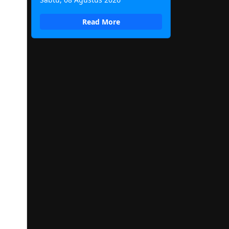
Read More