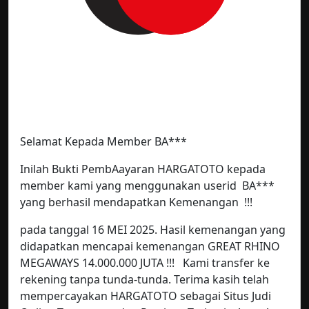
Selamat Kepada Member BA***
Inilah Bukti PembAayaran HARGATOTO kepada
member kami yang menggunakan userid BA***
yang berhasil mendapatkan Kemenangan !!!
pada tanggal 16 MEI 2025. Hasil kemenangan yang
didapatkan mencapai kemenangan GREAT RHINO
MEGAWAYS 14.000.000 JUTA !!! Kami transfer ke
rekening tanpa tunda-tunda. Terima kasih telah
mempercayakan HARGATOTO sebagai Situs Judi