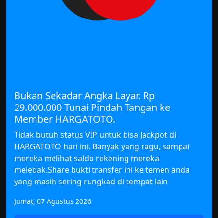
Bukan Sekadar Angka Layar. Rp
29.000.000 Tunai Pindah Tangan ke
Member HARGATOTO.
Tidak butuh status VIP untuk bisa Jackpot di
HARGATOTO hari ini. Banyak yang ragu, sampai
mereka melihat saldo rekening mereka
meledak.Share bukti transfer ini ke temen anda
yang masih sering rungkad di tempat lain
Jumat, 07 Agustus 2026