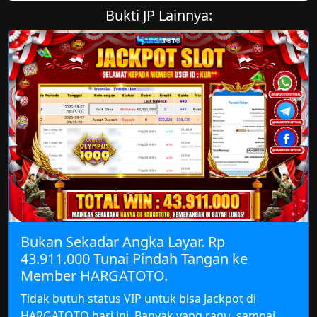
Bukti JP Lainnya:
Bukan Sekadar Angka Layar. Rp
43.911.000 Tunai Pindah Tangan ke
Member HARGATOTO.
Tidak butuh status VIP untuk bisa Jackpot di
HARGATOTO hari ini. Banyak yang ragu, sampai