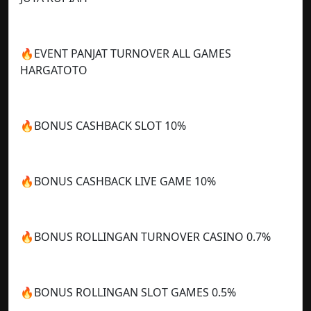
🔥EVENT PANJAT TURNOVER ALL GAMES
HARGATOTO
🔥BONUS CASHBACK SLOT 10%
🔥BONUS CASHBACK LIVE GAME 10%
🔥BONUS ROLLINGAN TURNOVER CASINO 0.7%
🔥BONUS ROLLINGAN SLOT GAMES 0.5%