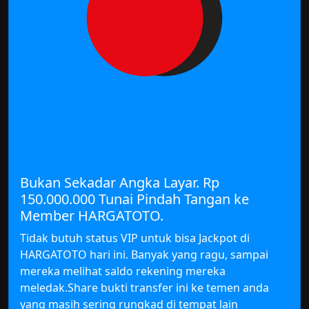
Bukan Sekadar Angka Layar. Rp
150.000.000 Tunai Pindah Tangan ke
Member HARGATOTO.
Tidak butuh status VIP untuk bisa Jackpot di
HARGATOTO hari ini. Banyak yang ragu, sampai
mereka melihat saldo rekening mereka
meledak.Share bukti transfer ini ke temen anda
yang masih sering rungkad di tempat lain