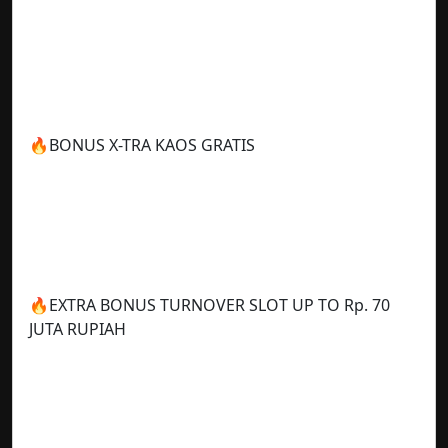
🔥BONUS X-TRA KAOS GRATIS
🔥EXTRA BONUS TURNOVER SLOT UP TO Rp. 70
JUTA RUPIAH