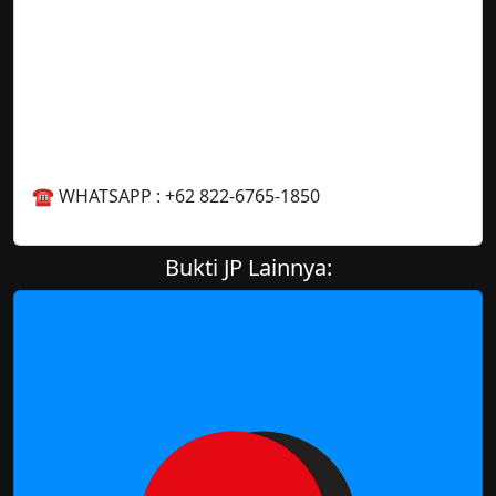
☎️ WHATSAPP : +62 822-6765-1850
Bukti JP Lainnya: