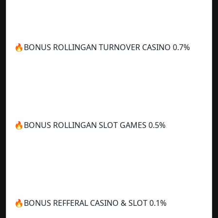
🔥BONUS ROLLINGAN TURNOVER CASINO 0.7%
🔥BONUS ROLLINGAN SLOT GAMES 0.5%
🔥BONUS REFFERAL CASINO & SLOT 0.1%