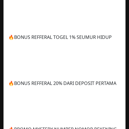
🔥BONUS REFFERAL TOGEL 1% SEUMUR HIDUP
🔥BONUS REFFERAL 20% DARI DEPOSIT PERTAMA