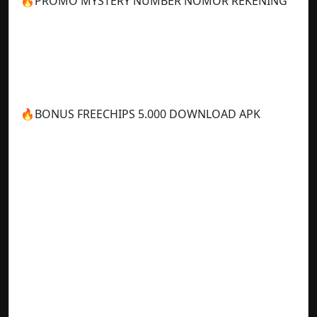
🔥PROMO MYSTERY NUMBER NOMOR REKENING
🔥BONUS FREECHIPS 5.000 DOWNLOAD APK