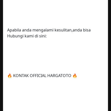
Apabila anda mengalami kesulitan,anda bisa
Hubungi kami di sini:
🔥 KONTAK OFFICIAL HARGATOTO 🔥