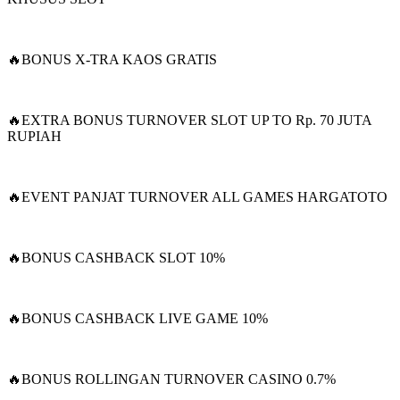
🔥BONUS X-TRA KAOS GRATIS
🔥EXTRA BONUS TURNOVER SLOT UP TO Rp. 70 JUTA
RUPIAH
🔥EVENT PANJAT TURNOVER ALL GAMES HARGATOTO
🔥BONUS CASHBACK SLOT 10%
🔥BONUS CASHBACK LIVE GAME 10%
🔥BONUS ROLLINGAN TURNOVER CASINO 0.7%