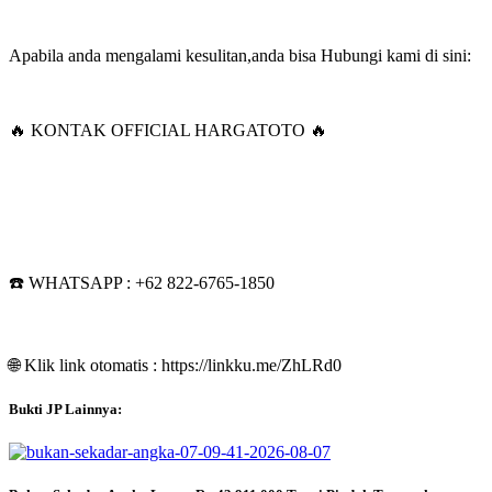
Apabila anda mengalami kesulitan,anda bisa Hubungi kami di sini:
🔥 KONTAK OFFICIAL HARGATOTO 🔥
☎️ WHATSAPP : +62 822-6765-1850
🌐 Klik link otomatis : https://linkku.me/ZhLRd0
Bukti JP Lainnya: