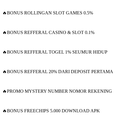
🔥BONUS ROLLINGAN SLOT GAMES 0.5%
🔥BONUS REFFERAL CASINO & SLOT 0.1%
🔥BONUS REFFERAL TOGEL 1% SEUMUR HIDUP
🔥BONUS REFFERAL 20% DARI DEPOSIT PERTAMA
🔥PROMO MYSTERY NUMBER NOMOR REKENING
🔥BONUS FREECHIPS 5.000 DOWNLOAD APK