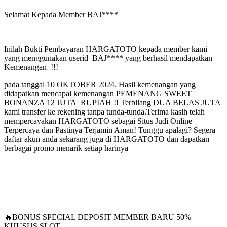
Selamat Kepada Member BAJ****
Inilah Bukti Pembayaran HARGATOTO kepada member kami
yang menggunakan userid BAJ**** yang berhasil mendapatkan
Kemenangan !!!
pada tanggal 10 OKTOBER 2024. Hasil kemenangan yang
didapatkan mencapai kemenangan PEMENANG SWEET
BONANZA 12 JUTA RUPIAH !! Terbilang DUA BELAS JUTA
kami transfer ke rekening tanpa tunda-tunda.Terima kasih telah
mempercayakan HARGATOTO sebagai Situs Judi Online
Terpercaya dan Pastinya Terjamin Aman! Tunggu apalagi? Segera
daftar akun anda sekarang juga di HARGATOTO dan dapatkan
berbagai promo menarik setiap harinya
🔥BONUS SPECIAL DEPOSIT MEMBER BARU 50%
KHUSUS SLOT