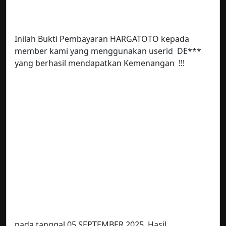
Inilah Bukti Pembayaran HARGATOTO kepada
member kami yang menggunakan userid DE***
yang berhasil mendapatkan Kemenangan !!!
pada tanggal 05 SEPTEMBER 2025. Hasil