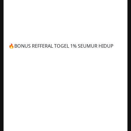
🔥BONUS REFFERAL TOGEL 1% SEUMUR HIDUP