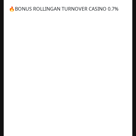
🔥BONUS ROLLINGAN TURNOVER CASINO 0.7%