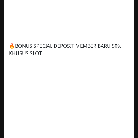
🔥BONUS SPECIAL DEPOSIT MEMBER BARU 50%
KHUSUS SLOT