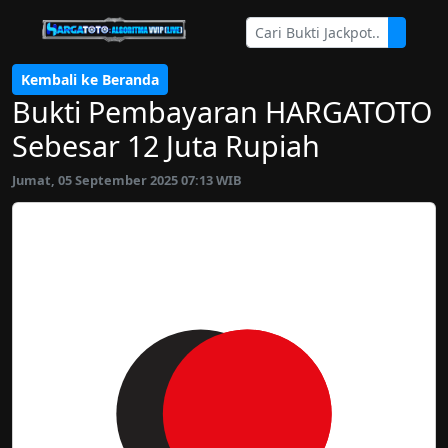
Kembali ke Beranda
Bukti Pembayaran HARGATOTO
Sebesar 12 Juta Rupiah
Jumat, 05 September 2025 07:13 WIB