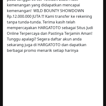
kemenangan yang didapatkan mencapai
kemenangan! WILD BOUNTY SHOWDOWN
Rp.12.000.000 JUTA !!! Kami transfer ke rekening
tanpa tunda-tunda. Terima kasih telah
mempercayakan HARGATOTO sebagai Situs Judi
Online Terpercaya dan Pastinya Terjamin Aman!
Tunggu apalagi? Segera daftar akun anda
sekarang juga di HARGATOTO dan dapatkan
berbagai promo menarik setiap harinya