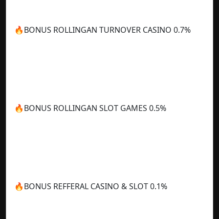
🔥BONUS ROLLINGAN TURNOVER CASINO 0.7%
🔥BONUS ROLLINGAN SLOT GAMES 0.5%
🔥BONUS REFFERAL CASINO & SLOT 0.1%