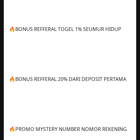
🔥BONUS REFFERAL TOGEL 1% SEUMUR HIDUP
🔥BONUS REFFERAL 20% DARI DEPOSIT PERTAMA
🔥PROMO MYSTERY NUMBER NOMOR REKENING