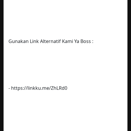
Gunakan Link Alternatif Kami Ya Boss :
- https://linkku.me/ZhLRd0