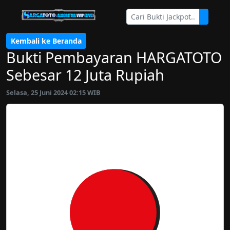
Kembali ke Beranda
Bukti Pembayaran HARGATOTO
Sebesar 12 Juta Rupiah
Selasa, 25 Juni 2024 02:15 WIB