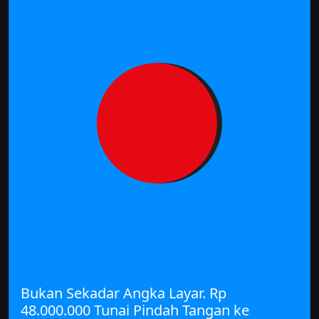
Bukan Sekadar Angka Layar. Rp
48.000.000 Tunai Pindah Tangan ke