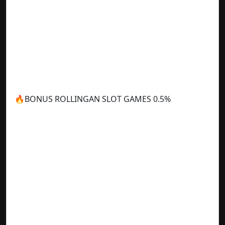
🔥BONUS ROLLINGAN SLOT GAMES 0.5%