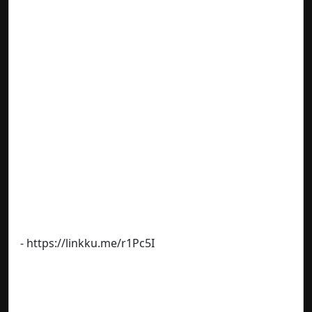
- https://linkku.me/r1Pc5I