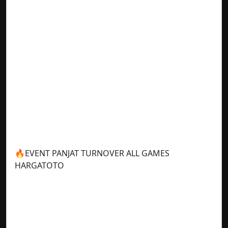
🔥EVENT PANJAT TURNOVER ALL GAMES
HARGATOTO