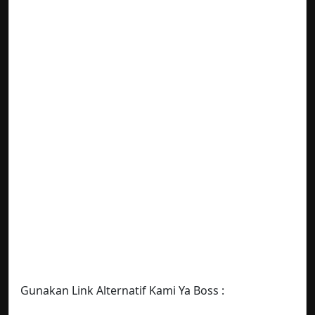
Gunakan Link Alternatif Kami Ya Boss :