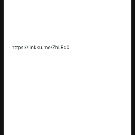
- https://linkku.me/ZhLRd0