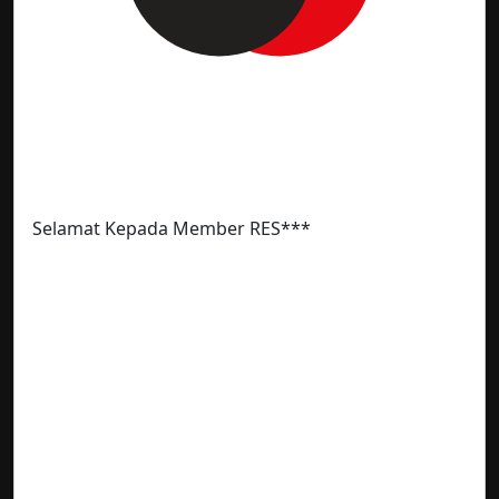
Selamat Kepada Member RES***