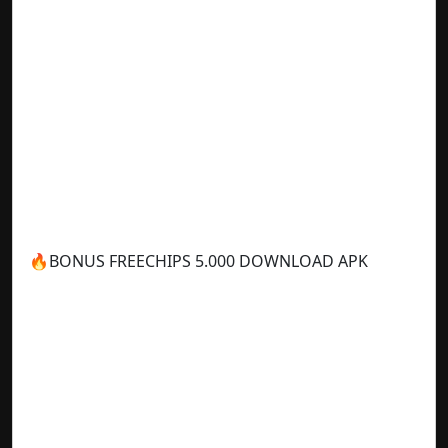
🔥BONUS FREECHIPS 5.000 DOWNLOAD APK