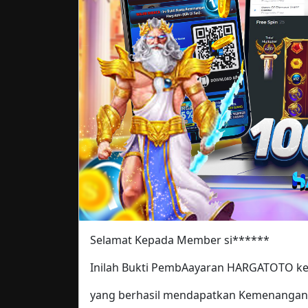
Selamat Kepada Member si******
Inilah Bukti PembAayaran HARGATOTO k
yang berhasil mendapatkan Kemenangan !