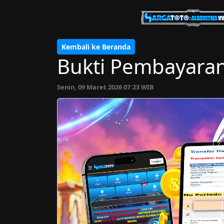
Kembali ke Beranda
Bukti Pembayara
Senin, 09 Maret 2026 07:23 WIB