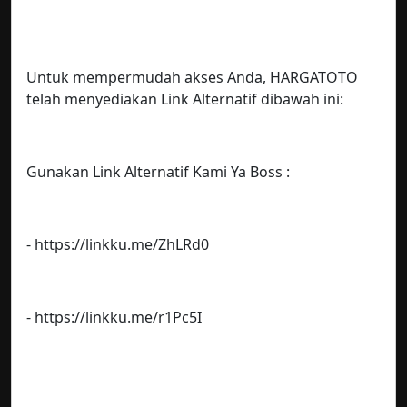
Untuk mempermudah akses Anda, HARGATOTO
telah menyediakan Link Alternatif dibawah ini:
Gunakan Link Alternatif Kami Ya Boss :
- https://linkku.me/ZhLRd0
- https://linkku.me/r1Pc5I