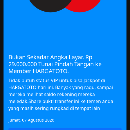
Bukan Sekadar Angka Layar. Rp
29.000.000 Tunai Pindah Tangan ke
Member HARGATOTO.
Tidak butuh status VIP untuk bisa Jackpot di
HARGATOTO hari ini. Banyak yang ragu, sampai
mereka melihat saldo rekening mereka
meledak.Share bukti transfer ini ke temen anda
yang masih sering rungkad di tempat lain
Jumat, 07 Agustus 2026