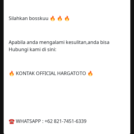
Silahkan bosskuu 🔥 🔥 🔥
Apabila anda mengalami kesulitan,anda bisa
Hubungi kami di sini:
🔥 KONTAK OFFICIAL HARGATOTO 🔥
☎️ WHATSAPP : +62 821-7451-6339