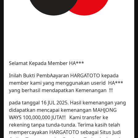
Selamat Kepada Member HA***
Inilah Bukti PembAayaran HARGATOTO kepada
member kami yang menggunakan userid HA***
yang berhasil mendapatkan Kemenangan !!!
pada tanggal 16 JUL 2025. Hasil kemenangan yang
didapatkan mencapai kemenangan MAHJONG
WAYS 100,000,000 JUTA!!! Kami transfer ke
rekening tanpa tunda-tunda. Terima kasih telah
mempercayakan HARGATOTO sebagai Situs Judi