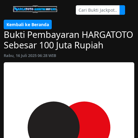
Kembali ke Beranda
Bukti Pembayaran HARGATOTO
Sebesar 100 Juta Rupiah
Rabu, 16 Juli 2025 06:28 WIB