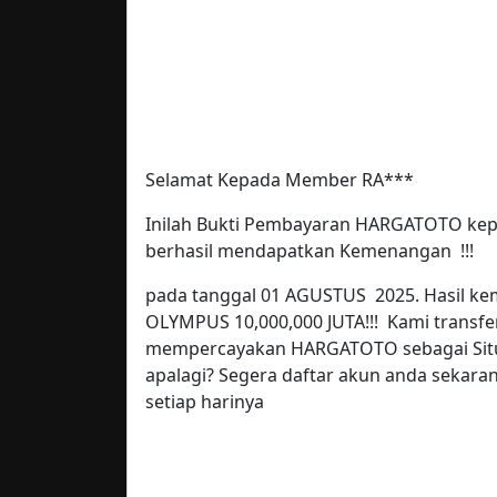
Selamat Kepada Member RA***
Inilah Bukti Pembayaran HARGATOTO ke
berhasil mendapatkan Kemenangan !!!
pada tanggal 01 AGUSTUS 2025. Hasil 
OLYMPUS 10,000,000 JUTA!!! Kami transfer
mempercayakan HARGATOTO sebagai Situs 
apalagi? Segera daftar akun anda sekar
setiap harinya