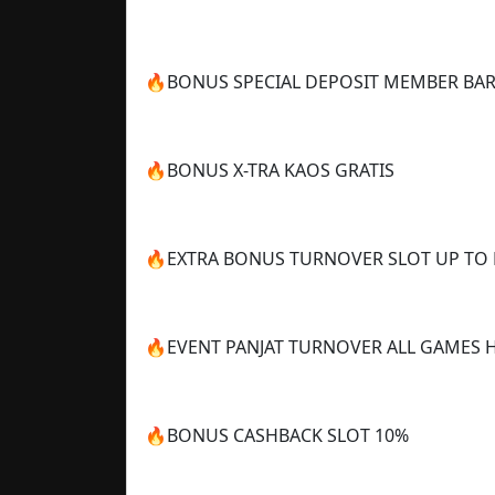
🔥BONUS SPECIAL DEPOSIT MEMBER BA
🔥BONUS X-TRA KAOS GRATIS
🔥EXTRA BONUS TURNOVER SLOT UP TO R
🔥EVENT PANJAT TURNOVER ALL GAMES
🔥BONUS CASHBACK SLOT 10%