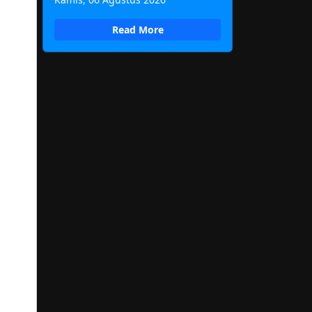
Read More