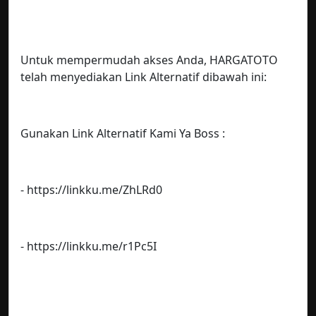
Untuk mempermudah akses Anda, HARGATOTO
telah menyediakan Link Alternatif dibawah ini:
Gunakan Link Alternatif Kami Ya Boss :
- https://linkku.me/ZhLRd0
- https://linkku.me/r1Pc5I