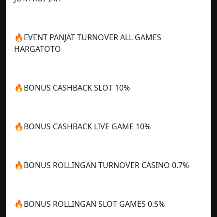
🔥EVENT PANJAT TURNOVER ALL GAMES
HARGATOTO
🔥BONUS CASHBACK SLOT 10%
🔥BONUS CASHBACK LIVE GAME 10%
🔥BONUS ROLLINGAN TURNOVER CASINO 0.7%
🔥BONUS ROLLINGAN SLOT GAMES 0.5%