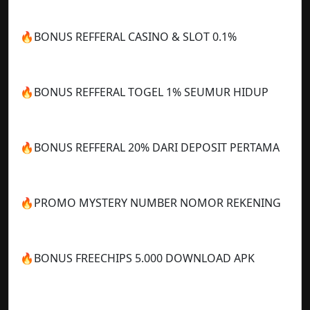
🔥BONUS REFFERAL CASINO & SLOT 0.1%
🔥BONUS REFFERAL TOGEL 1% SEUMUR HIDUP
🔥BONUS REFFERAL 20% DARI DEPOSIT PERTAMA
🔥PROMO MYSTERY NUMBER NOMOR REKENING
🔥BONUS FREECHIPS 5.000 DOWNLOAD APK