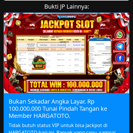
Bukti JP Lainnya:
Bukan Sekadar Angka Layar. Rp
100.000.000 Tunai Pindah Tangan ke
Member HARGATOTO.
Tidak butuh status VIP untuk bisa Jackpot di
HARGATOTO hari ini. Banyak yang ragu, sampai