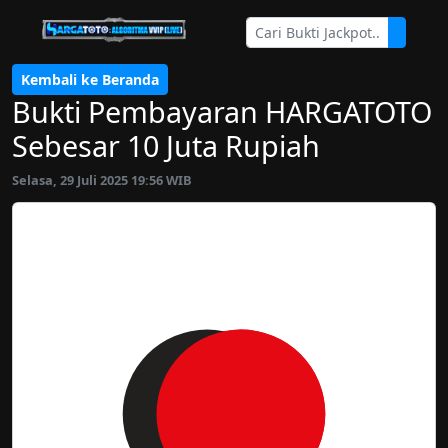
Kembali ke Beranda
Bukti Pembayaran HARGATOTO
Sebesar 10 Juta Rupiah
Selasa, 29 Juli 2025 19:56 WIB