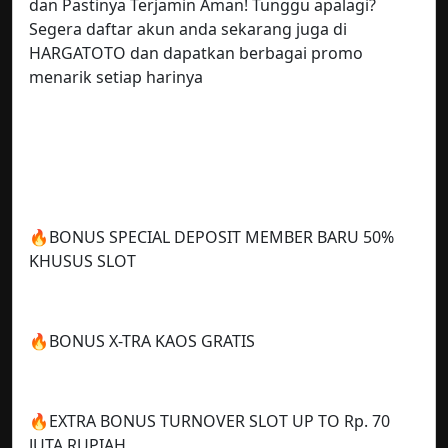
dan Pastinya Terjamin Aman! Tunggu apalagi?
Segera daftar akun anda sekarang juga di
HARGATOTO dan dapatkan berbagai promo
menarik setiap harinya
🔥BONUS SPECIAL DEPOSIT MEMBER BARU 50%
KHUSUS SLOT
🔥BONUS X-TRA KAOS GRATIS
🔥EXTRA BONUS TURNOVER SLOT UP TO Rp. 70
JUTA RUPIAH