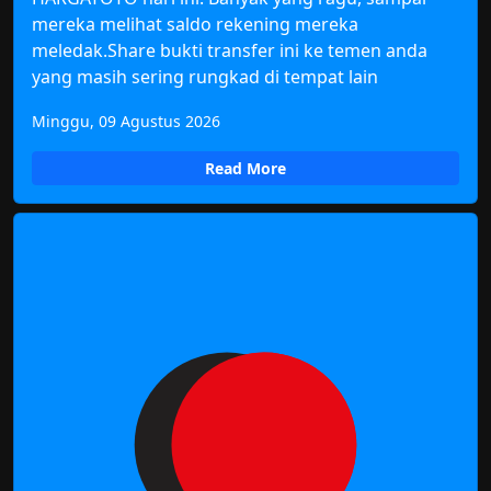
mereka melihat saldo rekening mereka
meledak.Share bukti transfer ini ke temen anda
yang masih sering rungkad di tempat lain
Minggu, 09 Agustus 2026
Read More