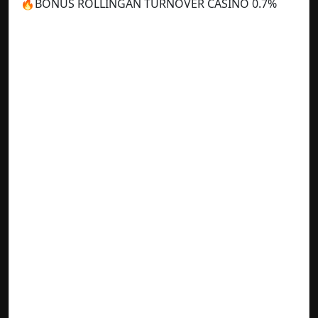
🔥BONUS ROLLINGAN TURNOVER CASINO 0.7%