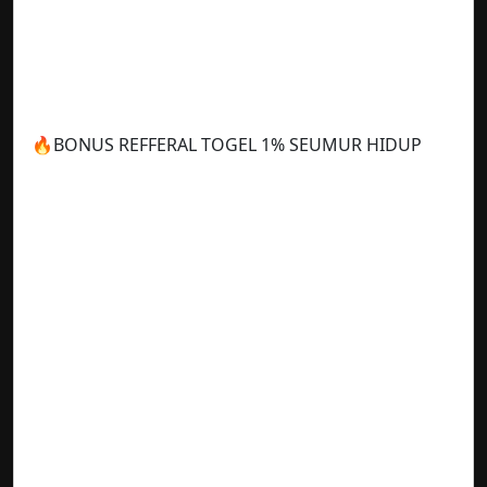
🔥BONUS REFFERAL TOGEL 1% SEUMUR HIDUP