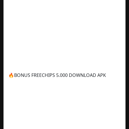
🔥BONUS FREECHIPS 5.000 DOWNLOAD APK