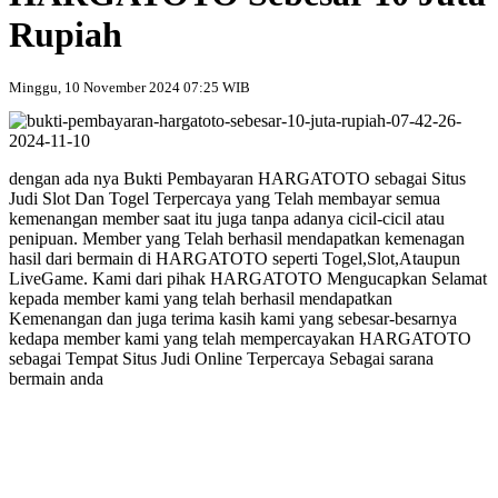
Rupiah
Minggu, 10 November 2024 07:25 WIB
dengan ada nya Bukti Pembayaran HARGATOTO sebagai Situs
Judi Slot Dan Togel Terpercaya yang Telah membayar semua
kemenangan member saat itu juga tanpa adanya cicil-cicil atau
penipuan. Member yang Telah berhasil mendapatkan kemenagan
hasil dari bermain di HARGATOTO seperti Togel,Slot,Ataupun
LiveGame. Kami dari pihak HARGATOTO Mengucapkan Selamat
kepada member kami yang telah berhasil mendapatkan
Kemenangan dan juga terima kasih kami yang sebesar-besarnya
kedapa member kami yang telah mempercayakan HARGATOTO
sebagai Tempat Situs Judi Online Terpercaya Sebagai sarana
bermain anda