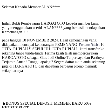
Selamat Kepada Member ALAN****
Inilah Bukti Pembayaran HARGATOTO kepada member kami
yang menggunakan userid ALAN**** yang berhasil mendapatkan
Kemenangan !!!
pada tanggal 10 NOVEMBER 2024. Hasil kemenangan yang
didapatkan mencapai kemenangan PEMENANG
10
Fortune Rabbit
JUTA RUPIAH !! SEPULUH JUTA RUPIAH kami transfer ke
rekening tanpa tunda-tunda.Terima kasih telah mempercayakan
HARGATOTO sebagai Situs Judi Online Terpercaya dan Pastinya
Terjamin Aman! Tunggu apalagi? Segera daftar akun anda sekarang
juga di HARGATOTO dan dapatkan berbagai promo menarik
setiap harinya
🔥BONUS SPECIAL DEPOSIT MEMBER BARU 50%
KHUSUS SLOT