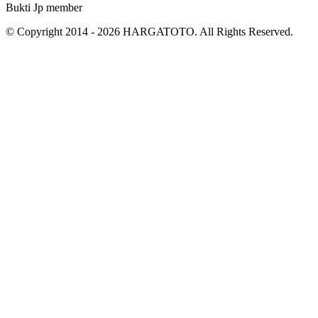
Bukti Jp member
© Copyright 2014 - 2026 HARGATOTO. All Rights Reserved.