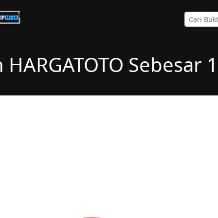
n HARGATOTO Sebesar 10