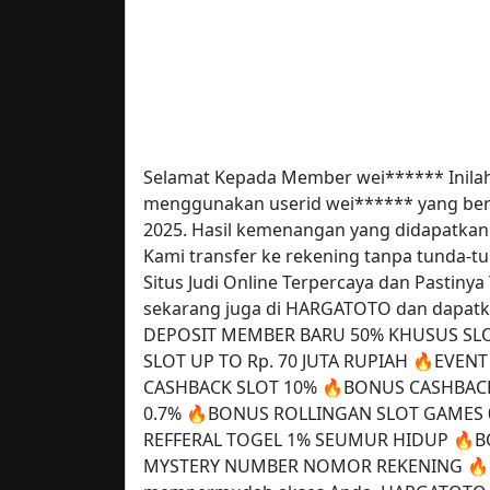
Selamat Kepada Member wei****** Inil
menggunakan userid wei****** yang ber
2025. Hasil kemenangan yang didapatkan
Kami transfer ke rekening tanpa tunda-
Situs Judi Online Terpercaya dan Pastiny
sekarang juga di HARGATOTO dan dapatk
DEPOSIT MEMBER BARU 50% KHUSUS SLO
SLOT UP TO Rp. 70 JUTA RUPIAH 🔥EVE
CASHBACK SLOT 10% 🔥BONUS CASHBAC
0.7% 🔥BONUS ROLLINGAN SLOT GAMES 
REFFERAL TOGEL 1% SEUMUR HIDUP 🔥B
MYSTERY NUMBER NOMOR REKENING 🔥B