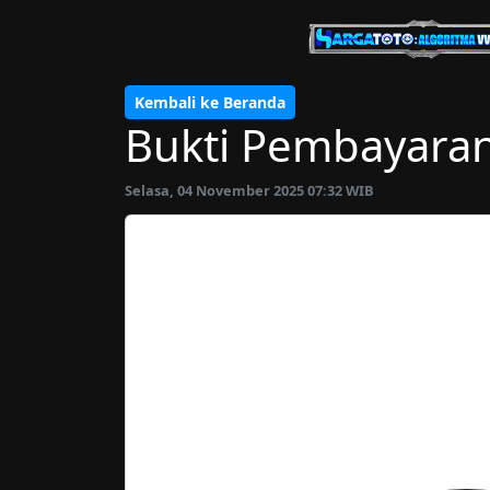
Kembali ke Beranda
Bukti Pembayara
Selasa, 04 November 2025 07:32 WIB