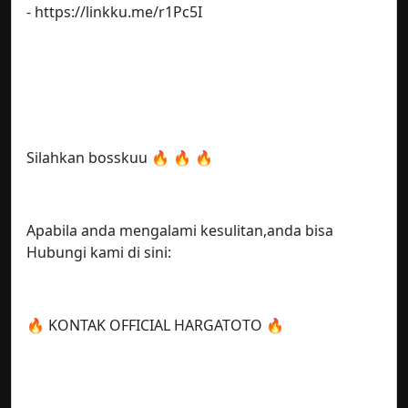
- https://linkku.me/r1Pc5I
Silahkan bosskuu 🔥 🔥 🔥
Apabila anda mengalami kesulitan,anda bisa
Hubungi kami di sini:
🔥 KONTAK OFFICIAL HARGATOTO 🔥