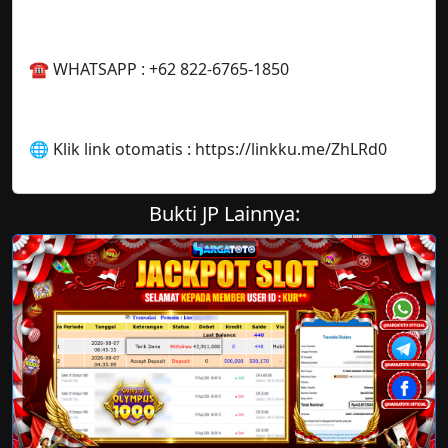
☎️ WHATSAPP : +62 822-6765-1850
🌐 Klik link otomatis : https://linkku.me/ZhLRd0
Bukti JP Lainnya: